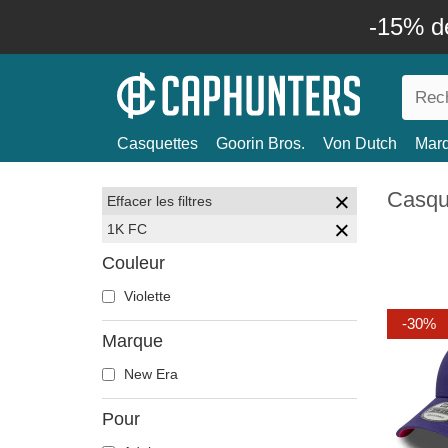
-15% d
Casquettes
Goorin Bros.
Von Dutch
Mar
Casqu
Effacer les filtres
1K FC
Couleur
Violette
-30%
Marque
New Era
Pour