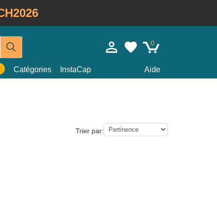
CH2026
0
Catégories
InstaCap
Aide
Trier par: