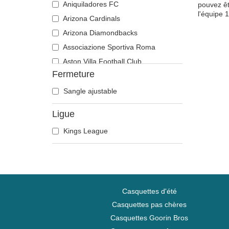
Aniquiladores FC
pouvez êt
l'équipe 
Arizona Cardinals
Arizona Diamondbacks
Associazione Sportiva Roma
Aston Villa Football Club
Fermeture
Atlanta Braves
Atlanta Falcons
Sangle ajustable
Boston Bruins
Ligue
Boston Celtics
Kings League
Boston Red Sox
Brooklyn Nets
Carolina Panthers
Chelsea Football Club
Chicago Bears
Casquettes d'été
Chicago Blackhawks
Casquettes pas chères
Casquettes Goorin Bros
Chicago Bulls