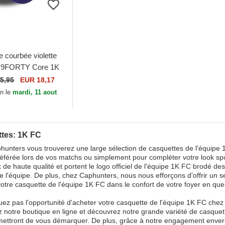
 courbée violette
e 9FORTY Core 1K
 League New Era
5,95
EUR 18,17
on le
mardi, 11 aout
tes: 1K FC
unters vous trouverez une large sélection de casquettes de l'équipe 1K
éférée lors de vos matchs ou simplement pour compléter votre look spor
 de haute qualité et portent le logo officiel de l'équipe 1K FC brodé de
de l'équipe. De plus, chez Caphunters, nous nous efforçons d'offrir un se
votre casquette de l'équipe 1K FC dans le confort de votre foyer en qu
z pas l'opportunité d'acheter votre casquette de l'équipe 1K FC chez 
 notre boutique en ligne et découvrez notre grande variété de casquett
ettront de vous démarquer. De plus, grâce à notre engagement envers la