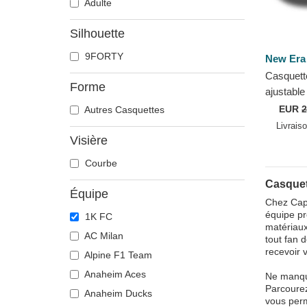
Adulte
Silhouette
9FORTY
New Era
Casquette
Forme
ajustabl
FC Kings
EUR
2
Autres Casquettes
Livrais
Visière
Courbe
Casquet
Équipe
Chez Caph
équipe pr
1K FC
matériaux
AC Milan
tout fan 
recevoir 
Alpine F1 Team
Anaheim Aces
Ne manque
Parcourez
Anaheim Ducks
vous perm