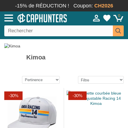
-15% de RÉDUCTION !
Coupon:
CH2026
0
Kimoa
-30%
-30%