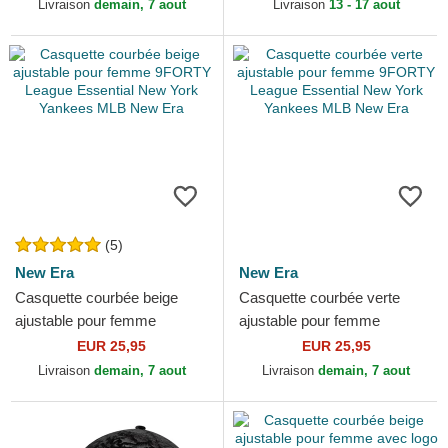
New York Yankees...
Midi New York Yankees
Livraison
demain, 7 aout
Livraison
13 - 17 aout
MLB...
(5)
New Era
New Era
Casquette courbée beige
Casquette courbée verte
ajustable pour femme
ajustable pour femme
9FORTY League Essential
9FORTY League Essential
EUR 25,95
EUR 25,95
New York Yankees MLB
New York Yankees MLB New
Livraison
demain, 7 aout
Livraison
demain, 7 aout
New Era
Era