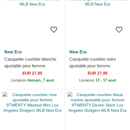
New Era
New Era
Casquette courbée blanche
Casquette courbée noire
ajustable pour femme
ajustable pour femme
9FORTY Floral Infill New
9FORTY Metallic Logo New
EUR 27,95
EUR 27,95
York Yankees MLB New Era
York Yankees MLB New Era
Livraison
demain, 7 aout
Livraison
13 - 17 aout