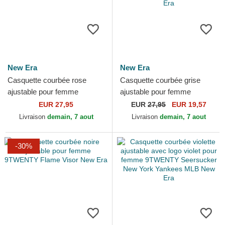
New Era
New Era
Casquette courbée rose
Casquette courbée grise
ajustable pour femme
ajustable pour femme
9TWENTY Pattern Spring
9TWENTY Leaf Open Back
EUR 27,95
EUR
27,95
EUR 19,57
Training Fan Pack 2025
Spring Training Fan Pack
Livraison
demain, 7 aout
Livraison
demain, 7 aout
Los...
2025...
-30%