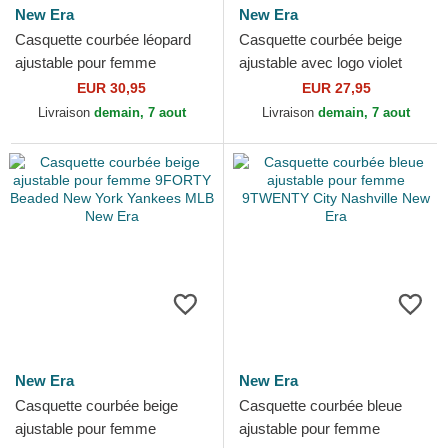
New Era
New Era
Casquette courbée léopard
Casquette courbée beige
ajustable pour femme
ajustable avec logo violet
9FORTY AC Milan Serie A
pour femme 9FORTY
EUR 30,95
EUR 27,95
New Era
Metallic Logo New York...
Livraison
demain, 7 aout
Livraison
demain, 7 aout
New Era
New Era
Casquette courbée beige
Casquette courbée bleue
ajustable pour femme
ajustable pour femme