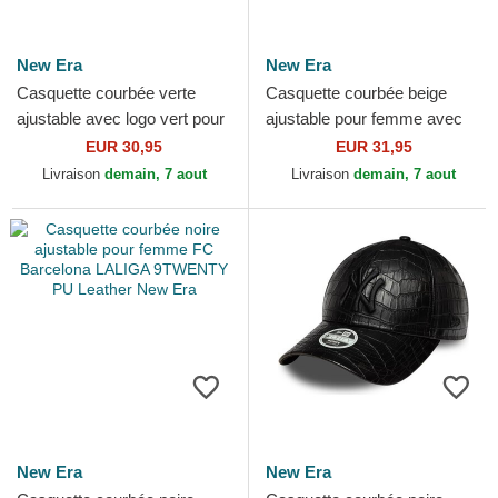
New Era
New Era
Casquette courbée verte
Casquette courbée beige
ajustable avec logo vert pour
ajustable pour femme avec
femme 9TWENTY Midi Linen
logo beige 9TWENTY Velour
EUR 30,95
EUR 31,95
Los Angeles...
New York Yankees MLB...
Livraison
demain, 7 aout
Livraison
demain, 7 aout
New Era
New Era