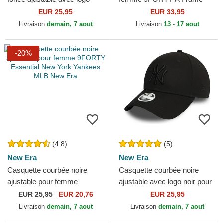
marron foncé pour femme
Floral New York Yankees
EUR 25,95
EUR 33,95
9FORTY League...
MLB New Era
Livraison
demain, 7 aout
Livraison
13 - 17 aout
-20%
(4.8)
(5)
New Era
New Era
Casquette courbée noire
Casquette courbée noire
ajustable pour femme
ajustable avec logo noir pour
9FORTY Essential New York
femme 9FORTY Essential
EUR
25,95
EUR 20,76
EUR 25,95
Yankees MLB New Era
New York Yankees MLB...
Livraison
demain, 7 aout
Livraison
demain, 7 aout