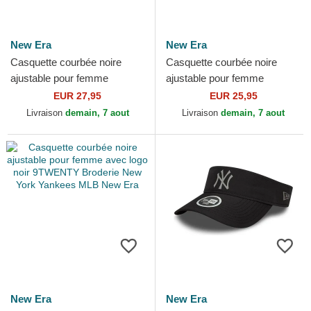
New Era
New Era
Casquette courbée noire
Casquette courbée noire
ajustable pour femme
ajustable pour femme
9FORTY Metallic Logo New
9TWENTY League Essential
EUR 27,95
EUR 25,95
York Yankees MLB New Era
New York Yankees MLB New
Livraison
demain, 7 aout
Livraison
demain, 7 aout
Era
New Era
New Era