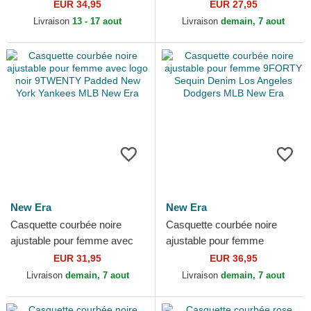
9FORTY Beaded New York
9TWENTY City Nashville
EUR 34,95
EUR 27,95
Yankees MLB New Era
New Era
Livraison
13 - 17 aout
Livraison
demain, 7 aout
New Era
New Era
Casquette courbée noire
Casquette courbée noire
ajustable pour femme avec
ajustable pour femme
logo noir 9TWENTY Padded
9FORTY Sequin Denim Los
EUR 31,95
EUR 36,95
New York Yankees MLB...
Angeles Dodgers MLB New
Livraison
demain, 7 aout
Livraison
demain, 7 aout
Era