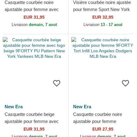
Casquette courbée noire
Visière courbée noire ajustée
ajustable pour femme avec
pour femme Sport New York
logo noir 9TWENTY Broderie
Yankees MLB New Era
EUR 31,95
EUR 32,95
New York Yankees MLB...
Livraison
demain, 7 aout
Livraison
13 - 17 aout
New Era
New Era
Casquette courbée beige
Casquette courbée noire
ajustable pour femme avec
ajustable pour femme
logo beige 9FORTY PU
9FORTY Tort Infill Los
EUR 31,95
EUR 27,95
Pattern New York Yankees...
Angeles Dodgers MLB New
Livraison
demain, 7 aout
Livraison
demain, 7 aout