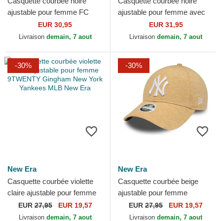
Casquette courbée noire
Casquette courbée noire
ajustable pour femme FC
ajustable pour femme avec
Barcelona LALIGA
logo noir 9FORTY PU Pattern
EUR 30,95
EUR 31,95
9TWENTY PU Leather New
New York Yankees...
Livraison
demain, 7 aout
Livraison
demain, 7 aout
Era
-30%
-30%
New Era
New Era
Casquette courbée violette
Casquette courbée beige
claire ajustable pour femme
ajustable pour femme
9TWENTY Gingham New
9FORTY Pull New York
EUR
27,95
EUR 19,57
EUR
27,95
EUR 19,57
York Yankees MLB New Era
Yankees MLB New Era
Livraison
demain, 7 aout
Livraison
demain, 7 aout