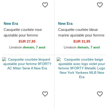
New Era
New Era
Casquette courbée rose
Casquette courbée bleue
ajustable pour femme
marine ajustable pour femme
9TWENTY Washed Mini Los
9TWENTY Denim Stitch Los
EUR 27,95
EUR 31,95
Angeles Dodgers MLB New
Angeles Dodgers MLB...
Livraison
demain, 7 aout
Livraison
demain, 7 aout
Era