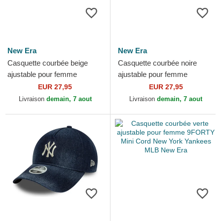
New Era
New Era
Casquette courbée beige
Casquette courbée noire
ajustable pour femme
ajustable pour femme
9FORTY Flower Icon Los
9FORTY Floral Infill Los
EUR 27,95
EUR 27,95
Angeles Dodgers MLB New
Angeles Dodgers MLB New
Livraison
demain, 7 aout
Livraison
demain, 7 aout
Era
Era