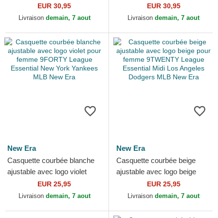
9FORTY Mini Cord New
9FORTY Linen Los Angeles
EUR 30,95
EUR 30,95
York Yankees MLB New Era
Dodgers MLB New Era
Livraison
demain, 7 aout
Livraison
demain, 7 aout
New Era
New Era
Casquette courbée blanche
Casquette courbée beige
ajustable avec logo violet
ajustable avec logo beige
pour femme 9FORTY
pour femme 9TWENTY
EUR 25,95
EUR 25,95
League Essential New York...
League Essential Midi Los...
Livraison
demain, 7 aout
Livraison
demain, 7 aout