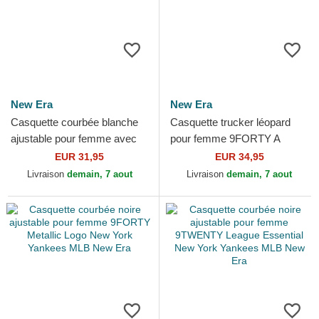
New Era
New Era
Casquette courbée blanche
Casquette trucker léopard
ajustable pour femme avec
pour femme 9FORTY A
logo blanc 9TWENTY
Frame M-Crown New Era
EUR 31,95
EUR 34,95
Broderie New York
Livraison
demain, 7 aout
Livraison
demain, 7 aout
Yankees...