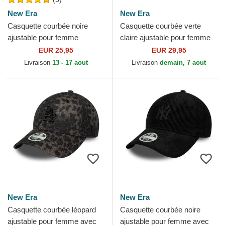
New Era
New Era
Casquette courbée noire
Casquette courbée verte
ajustable pour femme
claire ajustable pour femme
9FORTY Mini Logo New
9FORTY Floral Icon Los
EUR 25,95
EUR 29,95
York Yankees MLB New Era
Angeles Dodgers MLB...
Livraison
13 - 17 aout
Livraison
demain, 7 aout
New Era
New Era
Casquette courbée léopard
Casquette courbée noire
ajustable pour femme avec
ajustable pour femme avec