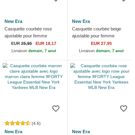
New Era
New Era
Casquette courbée rose
Casquette courbée beige
ajustable pour femme
ajustable pour femme
9FORTY Mini Logo New
9TWENTY Phrase Mi Media
EUR
25,95
EUR 18,17
EUR 27,95
York Yankees MLB New Era
Naranja New Era
Livraison
demain, 7 aout
Livraison
demain, 7 aout
(4.6)
New Era
New Era