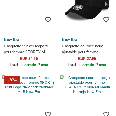
New Era
New Era
Casquette trucker léopard
Casquette courbée noire
pour femme 9FORTY M-
ajustable pour femme
Crown A Frame Lionpard
9FORTY Flower Icon New
EUR 34,95
EUR 27,95
New York Yankees MLB
York Yankees MLB New Era
Livraison
demain, 7 aout
Livraison
demain, 7 aout
New Era
-30%