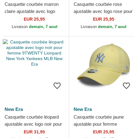
Casquette courbée marron
Casquette courbée rose
claire ajustable avec logo
ajustable avec logo rose pour
marron claire femme
femme 9FORTY League
EUR 25,95
EUR 25,95
9FORTY League Essential...
Essential New York...
Livraison
demain, 7 aout
Livraison
demain, 7 aout
New Era
New Era
Casquette courbée léopard
Casquette courbée jaune
ajustable avec logo noir pour
ajustable pour femme
femme 9TWENTY Lionpard
9TWENTY League Essential
EUR 31,95
EUR 25,95