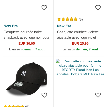
(5)
New Era
New Era
Casquette courbée noire
Casquette courbée violette
snapback avec logo noir pour
ajustable avec logo violet
femme 9FORTY Satin New
pour femme 9FORTY League
EUR 30,95
EUR 25,95
York Yankees MLB New Era
Essential New York...
Livraison
demain, 7 aout
Livraison
demain, 7 aout
(5)