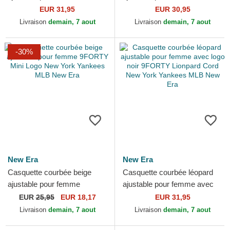
logo noir 9FORTY Lionpard
logo noir 9FORTY Cord New
EUR 31,95
EUR 30,95
Cosy Los Angeles...
York Yankees MLB New Era
Livraison
demain, 7 aout
Livraison
demain, 7 aout
-30%
New Era
New Era
Casquette courbée beige
Casquette courbée léopard
ajustable pour femme
ajustable pour femme avec
9FORTY Mini Logo New
logo noir 9FORTY Lionpard
EUR
25,95
EUR 18,17
EUR 31,95
York Yankees MLB New Era
Cord New York...
Livraison
demain, 7 aout
Livraison
demain, 7 aout