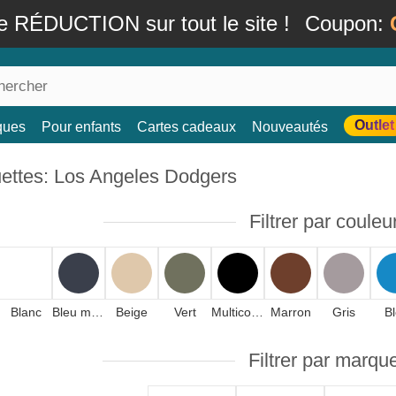
e RÉDUCTION sur tout le site !
Coupon:
Outlet
ques
Pour enfants
Cartes cadeaux
Nouveautés
ettes: Los Angeles Dodgers
Filtrer par couleu
Blanc
Bleu marine
Beige
Vert
Multicolore
Marron
Gris
B
Filtrer par marqu