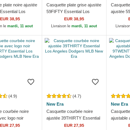
 plate noire ajustée
Casquette plate grise ajustée
Casquette
Essential Los
59FIFTY Essential Los
ajustée 5
 Dodgers MLB New
Angeles Dodgers MLB New
On Field 
EUR 38,95
EUR 38,95
Era
Dodgers 
on le
mardi, 11 aout
Livraison le
mardi, 11 aout
Livraiso
(4.9)
(4.7)
New Era
New Era
e courbée noire
Casquette courbée noire
Casquette
vec logo noir
ajustée 39THIRTY Essential
ajustable 
 Essential Los
Los Angeles Dodgers MLB
9TWENTY 
EUR 27,95
EUR 27,95