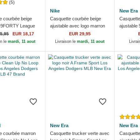
(5)
Nike
New Era
e courbée beige
Casquette courbée beige
Casquette
e 9FORTY League
ajustable avec logo marron
ajustable
l Los Angeles
Club Structured Uv Poly
Los Ange
5,95
EUR 18,17
EUR 29,95
 MLB New Era
Ripstop Los Angeles...
New Era
on le
mardi, 11 aout
Livraison le
mardi, 11 aout
Livra
d
New Era
New Era
e courbée marron
Casquette trucker verte avec
Casquette