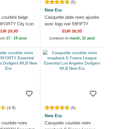
(5)
New Era
 courbée beige
Casquette plate noire ajustée
 9FORTY City Icon
avec logo noir 59FIFTY
les Dodgers MLB
League Essential Los
EUR 29,95
EUR 38,95
Angeles Dodgers MLB
ison
17 - 19 aout
Livraison le
mardi, 11 aout
New...
(4.9)
(5)
New Era
 courbée noire
Casquette courbée noire