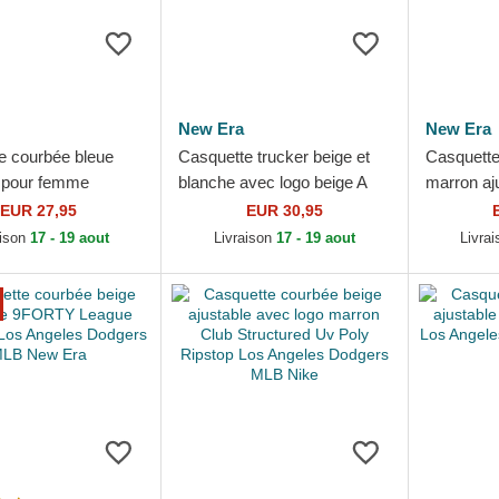
New Era
New Era
e courbée bleue
Casquette trucker beige et
Casquette
e pour femme
blanche avec logo beige A
marron a
loral Icon Los
Frame League Essential Los
Side Patc
EUR 27,95
EUR 30,95
 Dodgers MLB New
Angeles Dodgers...
Dodgers 
aison
17 - 19 aout
Livraison
17 - 19 aout
Livra