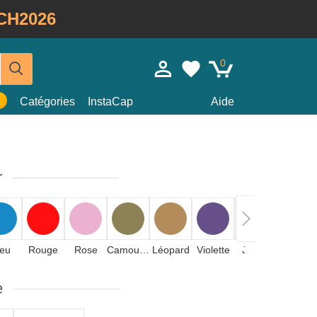
CH2026
0
Catégories
InstaCap
Aide
r
leu
Rouge
Rose
Camouflage
Léopard
Violette
Jaune
Orange
e