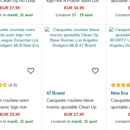
e Clean Up No Loop
logo noir A Frame Sport Los
ajustable
s Angeles Dodgers
Angeles Dodgers MLB New
Los Ange
EUR 27,95
EUR 34,95
Brand
Era
New Era
on le
mardi, 11 aout
Livraison
17 - 19 aout
Livraiso
(4.9)
47 Brand
New Era
e courbée noire
Casquette courbée bleue
Casquette
 avec logo noir
marine ajustable Clean Up
ajustable 
eague Essential
Base Runner Los Angeles
9FORTY L
EUR 25,95
EUR 27,95
les Dodgers MLB...
Dodgers MLB 47 Brand
Los Angel
on le
mardi, 11 aout
Livraison le
mardi, 11 aout
Livraiso