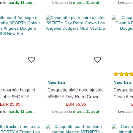
 Dodgers MLB New
New Era
Angeles D
on le
mardi, 11 aout
Livraison le
mardi, 11 aout
Livraiso
New Era
New Era
e courbée beige et
Casquette plate noire ajustée
Casquette
ustable 9FORTY
59FIFTY Day Retro Crown
Clean A F
lock Los Angeles
Los Angeles Dodgers MLB
Dodgers 
EUR 25,95
EUR 55,95
 MLB New Era
New Era
on le
mardi, 11 aout
Livraison le
mardi, 11 aout
Livraiso