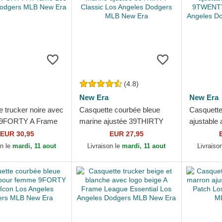
(4.8)
New Era
New Era
 trucker noire avec
Casquette courbée bleue
Casquette
r 9FORTY A Frame
marine ajustée 39THIRTY
ajustable 
les Dodgers MLB
Classic Los Angeles
9TWENTY 
EUR 30,95
EUR 27,95
Dodgers MLB New Era
Angeles 
on le
mardi, 11 aout
Livraison le
mardi, 11 aout
Livraiso
New...