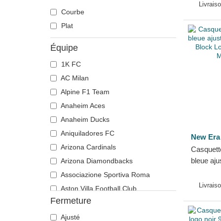
E Frame
Angeles
Livrais
Courbe
Era
Runner
Plat
Équipe
1K FC
AC Milan
Alpine F1 Team
Anaheim Aces
Anaheim Ducks
Aniquiladores FC
New Era
Arizona Cardinals
Casquett
bleue aj
Arizona Diamondbacks
Colour B
Associazione Sportiva Roma
Dodgers
Livrais
Aston Villa Football Club
Fermeture
Atlanta Braves
Atlanta Falcons
Ajusté