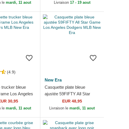
odgers MLB...
New Era
n le
mardi, 11 aout
Livraison
17 - 19 aout
(4.9)
New Era
 trucker bleue
Casquette plate bleue
rame Los Angeles
ajustée 59FIFTY All Star
MLB New Era
Game Los Angeles Dodgers
EUR 30,95
EUR 48,95
MLB New Era
n le
mardi, 11 aout
Livraison le
mardi, 11 aout