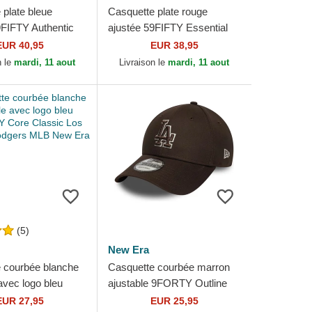
 plate bleue
Casquette plate rouge
9FIFTY Authentic
ajustée 59FIFTY Essential
Game Los Angeles
Los Angeles Dodgers MLB
EUR 40,95
EUR 38,95
MLB New Era
New Era
n le
mardi, 11 aout
Livraison le
mardi, 11 aout
(5)
New Era
 courbée blanche
Casquette courbée marron
avec logo bleu
ajustable 9FORTY Outline
Core Classic Los
Los Angeles Dodgers MLB
EUR 27,95
EUR 25,95