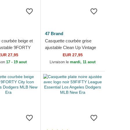
47 Brand
 courbée beige et
Casquette courbée grise
justable 9FORTY
ajustable Clean Up Vintage
h Los Angeles
Navy Los Angeles Dodgers
EUR 27,95
EUR 27,95
MLB New Era
MLB 47 Brand
ison
17 - 19 aout
Livraison le
mardi, 11 aout