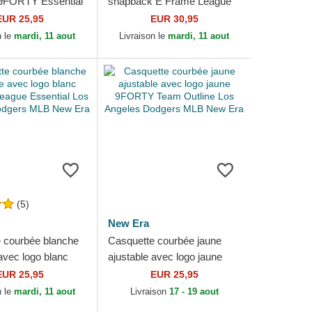
 9FORTY Essential
snapback E Frame League
les Dodgers MLB
Essential Los Angeles
EUR 25,95
EUR 30,95
Dodgers MLB New Era
n le
mardi, 11 aout
Livraison le
mardi, 11 aout
(5)
New Era
 courbée blanche
Casquette courbée jaune
avec logo blanc
ajustable avec logo jaune
eague Essential
9FORTY Team Outline Los
EUR 25,95
EUR 25,95
es Dodgers...
Angeles Dodgers MLB
n le
mardi, 11 aout
Livraison
17 - 19 aout
New...