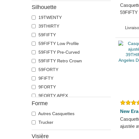
Casquette
Silhouette
59FIFTY 
19TWENTY
Angeles
39THIRTY
Era
Livrais
59FIFTY
59FIFTY Low Profile
59FIFTY Pre-Curved
59FIFTY Retro Crown
59FORTY
9FIFTY
9FORTY
9FORTY APEX
Forme
9FORTY M-Crown
New Era
9SEVENTY
Autres Casquettes
Casquett
9TWENTY
Trucker
ajustée a
A Frame
39THIRTY
Visière