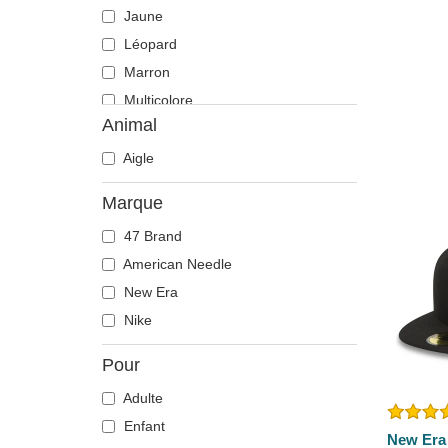
Jaune
Léopard
Marron
Multicolore
Animal
Noir
Orange
Aigle
Rose
Marque
Rouge
47 Brand
Vert
American Needle
Violette
New Era
Nike
Pour
Adulte
Enfant
New Era