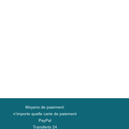
Moyens de paiement:
n'importe quelle carte de paiement
PayPal
Transferts 24