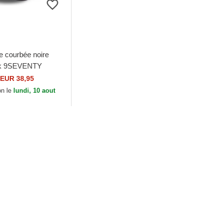
e courbée noire
k 9SEVENTY
Snap Lily Rugby
EUR 38,95
lonnais French
on le
lundi, 10 aout