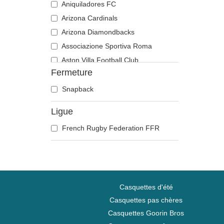
Aniquiladores FC
Arizona Cardinals
Arizona Diamondbacks
Associazione Sportiva Roma
Aston Villa Football Club
Fermeture
Atlanta Braves
Atlanta Falcons
Snapback
Boston Bruins
Ligue
Boston Celtics
French Rugby Federation FFR
Boston Red Sox
Brooklyn Nets
Carolina Panthers
Chelsea Football Club
Chicago Bears
Casquettes d'été
Chicago Blackhawks
Casquettes pas chères
Casquettes Goorin Bros
Chicago Bulls