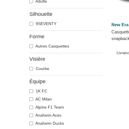
Adulte
Silhouette
9SEVENTY
New Era
Casquett
Forme
snapbac
Stretch 
Autres Casquettes
Club Tou
Livrais
Rugby...
Visière
Courbe
Équipe
1K FC
AC Milan
Alpine F1 Team
Anaheim Aces
Anaheim Ducks