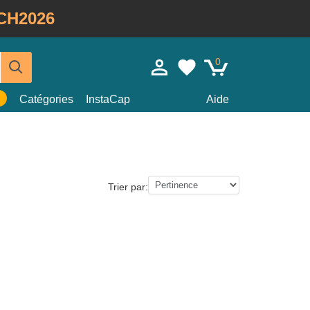
CH2026
0
Catégories
InstaCap
Aide
Trier par: