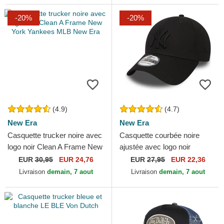
-20%
-20%
(4.9)
(4.7)
New Era
New Era
Casquette trucker noire avec
Casquette courbée noire
logo noir Clean A Frame New
ajustée avec logo noir
York Yankees MLB New Era
39THIRTY Classic New York
EUR
30,95
EUR 24,76
EUR
27,95
EUR 22,36
Yankees MLB New Era
Livraison
demain, 7 aout
Livraison
demain, 7 aout