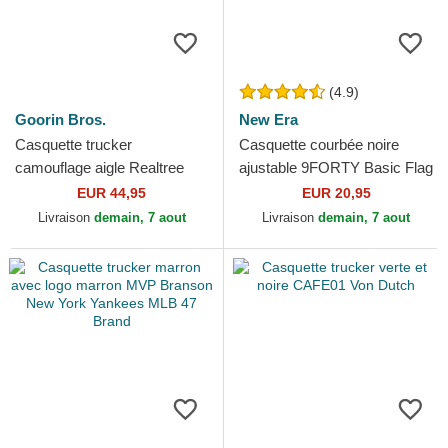
(4.9)
Goorin Bros.
New Era
Casquette trucker
Casquette courbée noire
camouflage aigle Realtree
ajustable 9FORTY Basic Flag
Edge Represent Eagle The
New Era
EUR 44,95
EUR 20,95
Farm Goorin Bros.
Livraison
demain, 7 aout
Livraison
demain, 7 aout