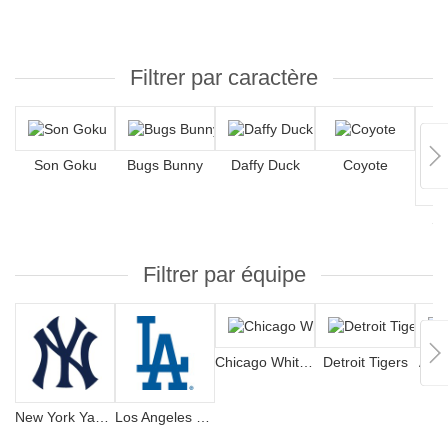
Filtrer par caractère
Son Goku
Bugs Bunny
Daffy Duck
Coyote
S
Filtrer par équipe
Chicago White Sox
Detroit Tigers
Atla
New York Yankees
Los Angeles Dodgers