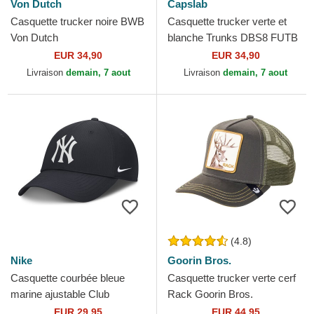
Von Dutch
Capslab
Casquette trucker noire BWB
Casquette trucker verte et
Von Dutch
blanche Trunks DBS8 FUTB
Dragon Ball Capslab
EUR 34,90
EUR 34,90
Livraison
demain, 7 aout
Livraison
demain, 7 aout
(4.8)
Nike
Goorin Bros.
Casquette courbée bleue
Casquette trucker verte cerf
marine ajustable Club
Rack Goorin Bros.
Structured UV Poly Ripstop
EUR 29,95
EUR 44,95