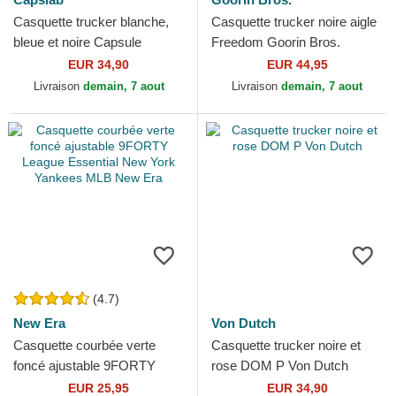
Casquette trucker blanche,
Casquette trucker noire aigle
bleue et noire Capsule
Freedom Goorin Bros.
Corporation COR Dragon
EUR 34,90
EUR 44,95
Ball Capslab
Livraison
demain, 7 aout
Livraison
demain, 7 aout
(4.7)
New Era
Von Dutch
Casquette courbée verte
Casquette trucker noire et
foncé ajustable 9FORTY
rose DOM P Von Dutch
League Essential New York
EUR 25,95
EUR 34,90