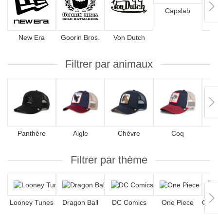
Capslab
New Era
Goorin Bros.
Von Dutch
4
Filtrer par animaux
Panthère
Aigle
Chèvre
Coq
Filtrer par thème
Looney Tunes
Dragon Ball
DC Comics
One Piece