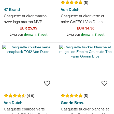
(5)
47 Brand
Von Dutch
Casquette trucker marron
Casquette trucker verte et
avec logo marron MVP
noire CAFE01 Von Dutch
Branson New York Yankees
EUR 25,95
EUR 34,90
MLB 47 Brand
Livraison
demain, 7 aout
Livraison
demain, 7 aout
(4.9)
(5)
Von Dutch
Goorin Bros.
Casquette courbée verte
Casquette trucker blanche et