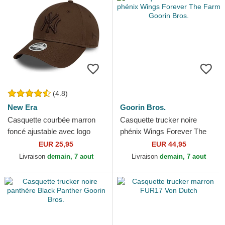
(4.8)
New Era
Goorin Bros.
Casquette courbée marron
Casquette trucker noire
foncé ajustable avec logo
phénix Wings Forever The
marron foncé pour femme
Farm Goorin Bros.
EUR 25,95
EUR 44,95
9FORTY League...
Livraison
demain, 7 aout
Livraison
demain, 7 aout