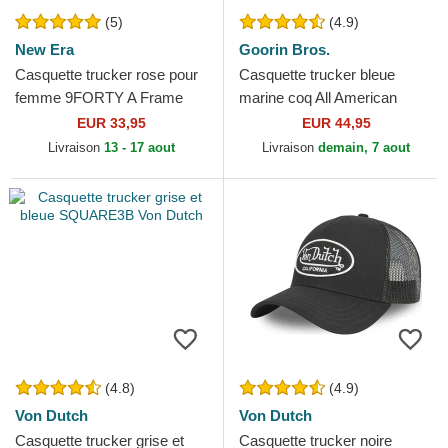
(5)
(4.9)
New Era
Goorin Bros.
Casquette trucker rose pour
Casquette trucker bleue
femme 9FORTY A Frame
marine coq All American
Floral New York Yankees
Rooster Goorin Bros.
EUR 33,95
EUR 44,95
MLB New Era
Livraison
13 - 17 aout
Livraison
demain, 7 aout
(4.8)
(4.9)
Von Dutch
Von Dutch
Casquette trucker grise et
Casquette trucker noire