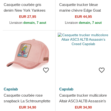
Casquette courbée gris
Casquette trucker bleue
denim New York Yankees
marine chèvre Edge Goat
MLB Clean Up 47 Brand
The Farm Goorin Bros.
EUR 27,95
EUR 44,95
Livraison
demain, 7 aout
Livraison
demain, 7 aout
Capslab
Capslab
Casquette courbée rose
Casquette trucker multicolore
snapback La Schtroumpfette
Altair ASC3 ALTB Assassin’s
SMU SUR3B Les
Creed Capslab
EUR 34,90
EUR 34,90