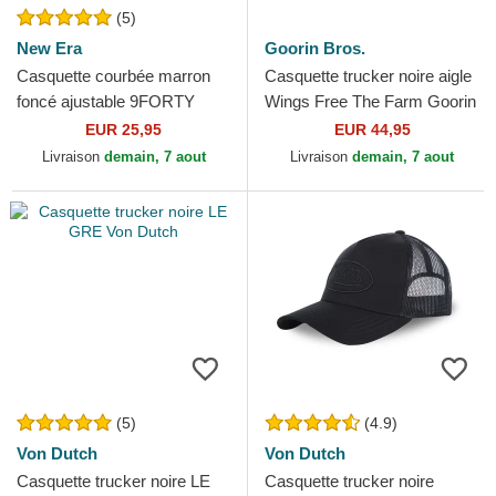
(5)
New Era
Goorin Bros.
Casquette courbée marron
Casquette trucker noire aigle
foncé ajustable 9FORTY
Wings Free The Farm Goorin
League Essential New York
Bros.
EUR 25,95
EUR 44,95
Yankees MLB New Era
Livraison
demain, 7 aout
Livraison
demain, 7 aout
(5)
(4.9)
Von Dutch
Von Dutch
Casquette trucker noire LE
Casquette trucker noire