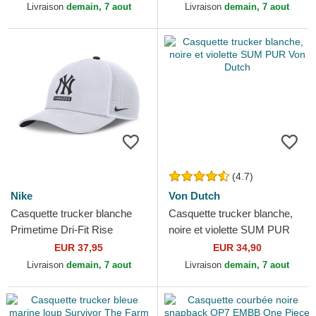
Schtroumpfs Capslab
Livraison
demain, 7 aout
Livraison
demain, 7 aout
(4.7)
Nike
Von Dutch
Casquette trucker blanche
Casquette trucker blanche,
Primetime Dri-Fit Rise
noire et violette SUM PUR
Structured New York
Von Dutch
EUR 37,95
EUR 34,90
Yankees MLB Nike
Livraison
demain, 7 aout
Livraison
demain, 7 aout