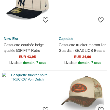
New Era
Capslab
Casquette courbée beige
Casquette trucker marron lion
ajustée 59FIFTY Retro
Guardian BEA3 LIOB Beasts
Crown Linen New York
Capslab
EUR 43,95
EUR 34,90
Yankees MLB New Era
Livraison
demain, 7 aout
Livraison
demain, 7 aout