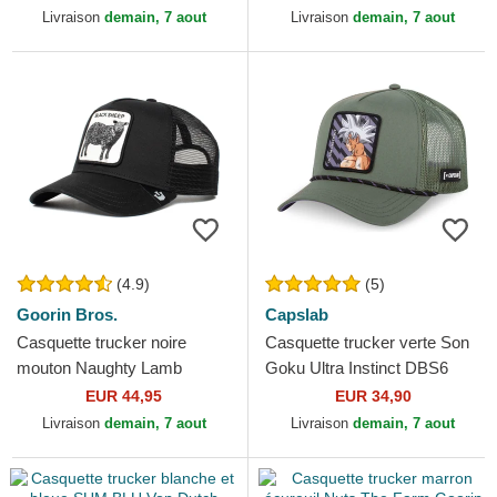
Yankees MLB New Era
Livraison
demain, 7 aout
Livraison
demain, 7 aout
(4.9)
(5)
Goorin Bros.
Capslab
Casquette trucker noire
Casquette trucker verte Son
mouton Naughty Lamb
Goku Ultra Instinct DBS6
Goorin Bros.
ULT Dragon Ball Capslab
EUR 44,95
EUR 34,90
Livraison
demain, 7 aout
Livraison
demain, 7 aout