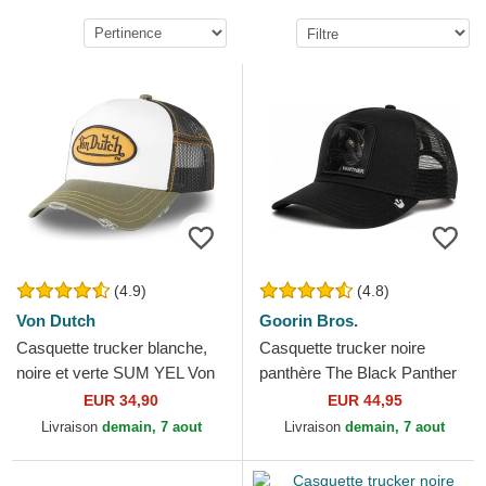
(4.9)
(4.8)
Von Dutch
Goorin Bros.
Casquette trucker blanche,
Casquette trucker noire
noire et verte SUM YEL Von
panthère The Black Panther
Dutch
Core Combo The Farm
EUR 34,90
EUR 44,95
Goorin Bros.
Livraison
demain, 7 aout
Livraison
demain, 7 aout