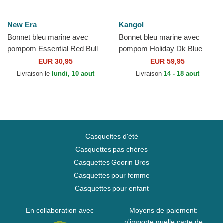
New Era
Kangol
Bonnet bleu marine avec
Bonnet bleu marine avec
pompom Essential Red Bull
pompom Holiday Dk Blue
Racing Formula 1 New Era
Kangol
EUR 30,95
EUR 59,95
Livraison le
lundi, 10 aout
Livraison
14 - 18 aout
Casquettes d'été
Casquettes pas chères
Casquettes Goorin Bros
Casquettes pour femme
Casquettes pour enfant
En collaboration avec
Moyens de paiement:
n'importe quelle carte de