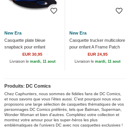
New Era
New Era
Casquette plate bleue
Casquette trucker multicolore
snapback pour enfant
pour enfant A Frame Patch
9FIFTY Piping Superman DC
Batman DC Comics New Era
EUR 30,95
EUR 24,95
Comics New Era
Livraison le
mardi, 11 aout
Livraison le
mardi, 11 aout
Produits: DC Comics
Chez Caphunters, nous sommes de fidèles fans de DC Comics,
et nous savons que vous l'êtes aussi. C'est pourquoi nous vous
proposons une large sélection de casquettes thématiques de vos
personnages DC Comics préférés, tels que Batman, Superman,
Wonder Woman et bien d'autres. Complétez votre collection et
montrez votre amour pour les super-héros les plus
emblématiques de l'univers DC avec nos casquettes exclusives !