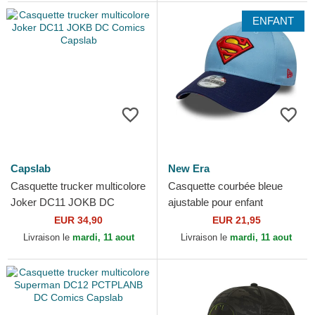
ENFANT
Capslab
New Era
Casquette trucker multicolore
Casquette courbée bleue
Joker DC11 JOKB DC
ajustable pour enfant
Comics Capslab
9FORTY Superman DC
EUR 34,90
EUR 21,95
Comics New Era
Livraison le
mardi, 11 aout
Livraison le
mardi, 11 aout