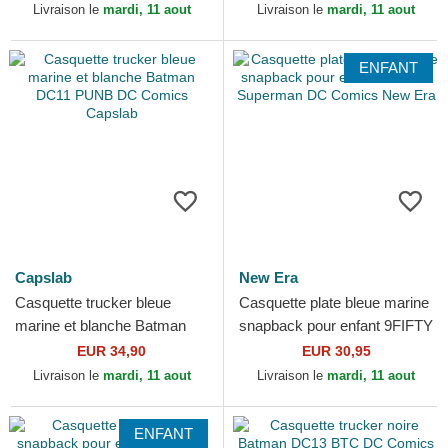
Comics New Era
Comics New Era
Livraison le
mardi, 11 aout
Livraison le
mardi, 11 aout
ENFANT
Capslab
New Era
Casquette trucker bleue
Casquette plate bleue marine
marine et blanche Batman
snapback pour enfant 9FIFTY
DC11 PUNB DC Comics
Superman DC Comics New
EUR 34,90
EUR 30,95
Capslab
Era
Livraison le
mardi, 11 aout
Livraison le
mardi, 11 aout
ENFANT