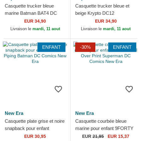
Casquette trucker bleue
Casquette trucker bleue et
marine Batman BAT4 DC
beige Krypto DC12
Comics Capslab
PCTKRYPB DC Comics
EUR 34,90
EUR 34,90
Capslab
Livraison le
mardi, 11 aout
Livraison le
mardi, 11 aout
ENFANT
-30%
ENFANT
New Era
New Era
Casquette plate grise et noire
Casquette courbée bleue
snapback pour enfant
marine pour enfant 9FORTY
9FIFTY Piping Batman DC
All Over Print Superman DC
EUR 30,95
EUR
21,95
EUR 15,37