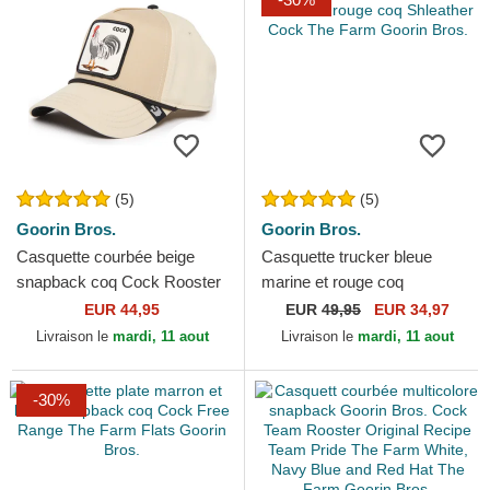
(5)
(5)
Goorin Bros.
Goorin Bros.
Casquette courbée beige
Casquette trucker bleue
snapback coq Cock Rooster
marine et rouge coq
100 The Farm All Over
Shleather Cock The Farm
EUR 44,95
EUR
49,95
EUR 34,97
Canvas Goorin Bros.
Goorin Bros.
Livraison le
mardi, 11 aout
Livraison le
mardi, 11 aout
-30%