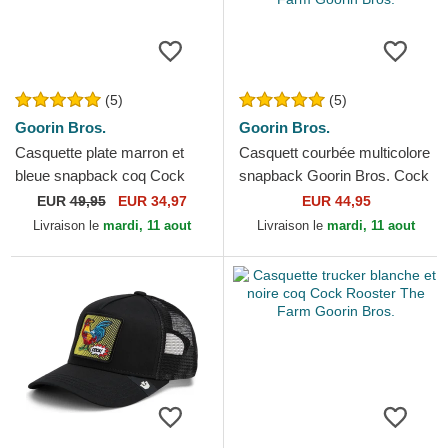
(5)
(5)
Goorin Bros.
Goorin Bros.
Casquette plate marron et
Casquett courbée multicolore
bleue snapback coq Cock
snapback Goorin Bros. Cock
Free Range The Farm Flats
Team Rooster Original
EUR
49,95
EUR 34,97
EUR 44,95
Goorin Bros.
Recipe Team Pride...
Livraison le
mardi, 11 aout
Livraison le
mardi, 11 aout