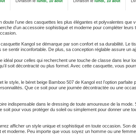
out
Livraison le
lundi, 10 aout
Livraison le
lundi, 10 aout
Li
doute l'une des casquettes les plus élégantes et polyvalentes que v
echerche d'un accessoire sophistiqué et moderne pour compléter leurs 
occasion.
 casquette Kangol se démarque par son confort et sa durabilité. Le t
 se sentir inconfortable. De plus, sa conception réglable assure un ajus
 idéal pour celles qui recherchent une touche de classe dans leur loo
u'il soit décontracté ou plus formel. Avec cette casquette, vous pou
té et le style, le béret beige Bamboo 507 de Kangol est l'option parfai
 personnalités. Que ce soit pour une journée décontractée ou une occa
re indispensable dans le dressing de toute amoureuse de la mode. So
e soit pour vous protéger du soleil ou simplement pour donner une to
ez afficher un style unique et sophistiqué en toute occasion. Son des
ant et moderne. Peu importe que vous soyez un homme ou une femme,