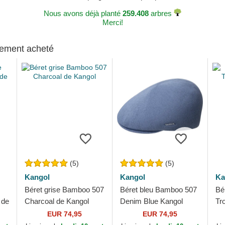
Nous avons déjà planté
259.408
arbres
Merci!
alement acheté
(5)
(5)
Kangol
Kangol
Ka
Béret grise Bamboo 507
Béret bleu Bamboo 507
Bé
 de
Charcoal de Kangol
Denim Blue Kangol
Tr
EUR 74,95
EUR 74,95