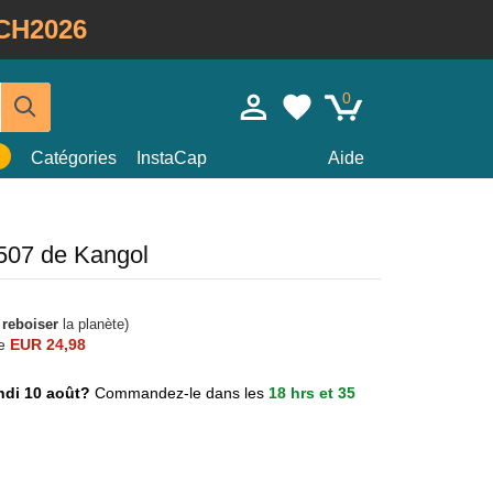
CH2026
0
Catégories
InstaCap
Aide
507 de Kangol
à
reboiser
la planète)
e
EUR 24,98
lundi 10 août?
Commandez-le dans les
18 hrs et 35