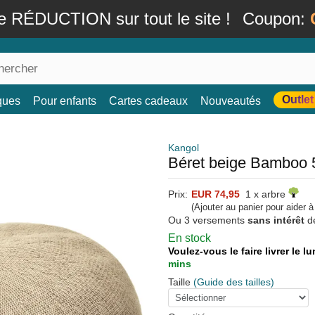
e RÉDUCTION sur tout le site !
Coupon:
Outlet
ques
Pour enfants
Cartes cadeaux
Nouveautés
Kangol
Béret beige Bamboo 
Prix:
EUR 74,95
1 x arbre
(Ajouter au panier pour aider 
Ou 3 versements
sans intérêt
d
En stock
Voulez-vous le faire livrer le 
mins
Taille
(Guide des tailles)