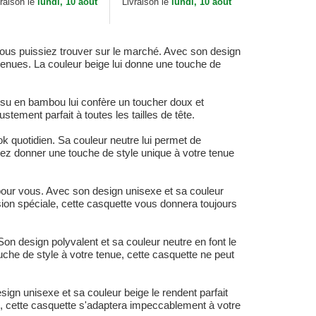
vraison le
lundi, 10 aout
Livraison le
lundi, 10 aout
ous puissiez trouver sur le marché. Avec son design
tenues. La couleur beige lui donne une touche de
issu en bambou lui confère un toucher doux et
tement parfait à toutes les tailles de tête.
k quotidien. Sa couleur neutre lui permet de
rrez donner une touche de style unique à votre tenue
te pour vous. Avec son design unisexe et sa couleur
sion spéciale, cette casquette vous donnera toujours
n design polyvalent et sa couleur neutre en font le
uche de style à votre tenue, cette casquette ne peut
ign unisexe et sa couleur beige le rendent parfait
 cette casquette s'adaptera impeccablement à votre