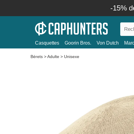
-15% d
Casquettes
Goorin Bros.
Von Dutch
Mar
Bérets
>
Adulte
>
Unisexe