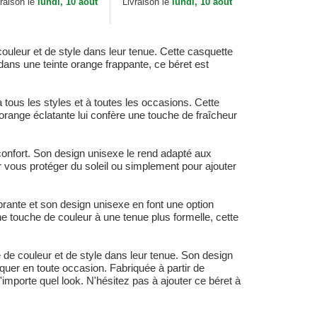
vraison le
lundi, 10 aout
Livraison le
lundi, 10 aout
ouleur et de style dans leur tenue. Cette casquette
ans une teinte orange frappante, ce béret est
 tous les styles et à toutes les occasions. Cette
orange éclatante lui confère une touche de fraîcheur
 confort. Son design unisexe le rend adapté aux
 vous protéger du soleil ou simplement pour ajouter
brante et son design unisexe en font une option
e touche de couleur à une tenue plus formelle, cette
 de couleur et de style dans leur tenue. Son design
quer en toute occasion. Fabriquée à partir de
n'importe quel look. N'hésitez pas à ajouter ce béret à