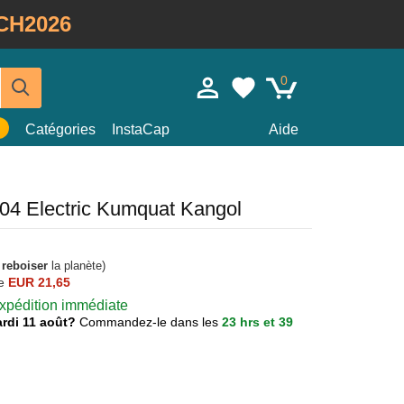
CH2026
0
Catégories
InstaCap
Aide
504 Electric Kumquat Kangol
à
reboiser
la planète)
e
EUR 21,65
 expédition immédiate
mardi 11 août?
Commandez-le dans les
23 hrs et 39