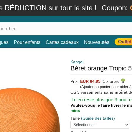
e RÉDUCTION sur tout le site !
Coupon:
Outlet
ques
Pour enfants
Cartes cadeaux
Nouveautés
Kangol
Béret orange Tropic 
Prix:
EUR 64,95
1 x arbre
(Ajouter au panier pour aider 
Ou 3 versements
sans intérêt
d
Il n'en reste plus que 3 pour
Voulez-vous le faire livrer le 
mins
Taille
(Guide des tailles)