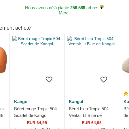
Nous avons déjà planté
259.589
arbres
Merci!
alement acheté
Kangol
Kangol
Ka
ss
Béret rouge Tropic 504
Béret bleu Tropic 504
Bé
lk
Scarlet de Kangol
Ventair Lt Blue de
de
Kangol
EUR 64,95
EUR 64,95