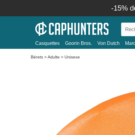
-15% d
Casquettes
Goorin Bros.
Von Dutch
Mar
Bérets
>
Adulte
>
Unisexe