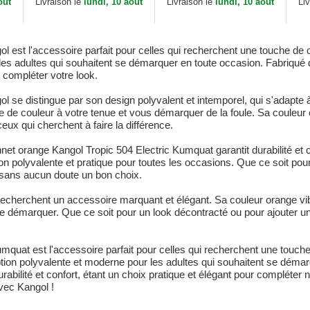
out
Livraison le
lundi, 10 aout
Livraison le
lundi, 10 aout
Li
 est l'accessoire parfait pour celles qui recherchent une touche de c
les adultes qui souhaitent se démarquer en toute occasion. Fabriqué d
compléter votre look.
 se distingue par son design polyvalent et intemporel, qui s'adapte à
e de couleur à votre tenue et vous démarquer de la foule. Sa couleur 
 ceux qui cherchent à faire la différence.
onnet orange Kangol Tropic 504 Electric Kumquat garantit durabilité et
polyvalente et pratique pour toutes les occasions. Que ce soit pour
 sans aucun doute un bon choix.
 recherchent un accessoire marquant et élégant. Sa couleur orange vi
se démarquer. Que ce soit pour un look décontracté ou pour ajouter un
umquat est l'accessoire parfait pour celles qui recherchent une touche
tion polyvalente et moderne pour les adultes qui souhaitent se démar
rabilité et confort, étant un choix pratique et élégant pour compléter 
avec Kangol !