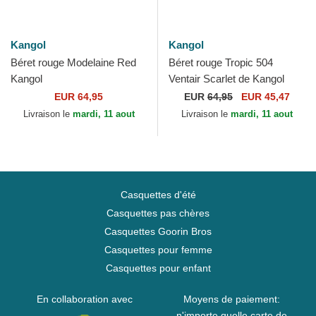
Kangol
Kangol
Béret rouge Modelaine Red
Béret rouge Tropic 504
Kangol
Ventair Scarlet de Kangol
EUR 64,95
EUR
64,95
EUR 45,47
Livraison le
mardi, 11 aout
Livraison le
mardi, 11 aout
Casquettes d'été
Casquettes pas chères
Casquettes Goorin Bros
Casquettes pour femme
Casquettes pour enfant
En collaboration avec
Moyens de paiement:
n'importe quelle carte de