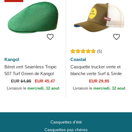
(5)
Kangol
Coastal
Béret vert Seamless Tropic
Casquette trucker verte et
507 Turf Green de Kangol
blanche verte Surf & Smile
HFT Coastal
EUR
64,95
EUR 45,47
EUR 29,95
Livraison le
mercredi, 12 aout
Livraison le
mercredi, 12 aout
Casquettes d'été
Casquettes pas chères