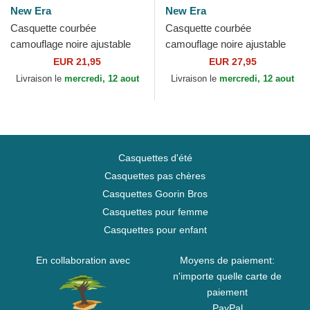
New Era
New Era
Casquette courbée
Casquette courbée
camouflage noire ajustable
camouflage noire ajustable
pour enfant avec logo noir
avec logo noir 9FORTY
EUR 21,95
EUR 27,95
9FORTY League Essential...
League Essential New York...
Livraison le
mercredi, 12 aout
Livraison le
mercredi, 12 aout
Casquettes d'été
Casquettes pas chères
Casquettes Goorin Bros
Casquettes pour femme
Casquettes pour enfant
En collaboration avec
Moyens de paiement:
n'importe quelle carte de
paiement
PayPal