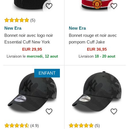
(5)
New Era
New Era
Bonnet noir avec logo noir
Bonnet rouge et noir avec
Essential Cuff New York
pompom Cuff Jake
Yankees MLB New Era
Manchester United Football
EUR 29,95
EUR 36,95
Club Premier League New
Livraison le
mercredi, 12 aout
Livraison
18 - 20 aout
Era
ENFANT
(4.9)
(5)