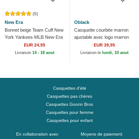
(5)
New Era
Oblack
Bonnet beige Team Cuff New
Casquette courbée marron
York Yankees MLB New Era
ajustable avec logo marron
Baseball Peach OBL061
EUR 24,95
EUR 39,95
Oblack
Livraison
14 - 18 aout
Livraison le
lundi, 10 aout
Casquettes d'été
Casquettes pas chères
Casquettes Goorin Bros
Casquettes pour femme
Casquettes pour enfant
En collaboration avec
Moyens de paiement: