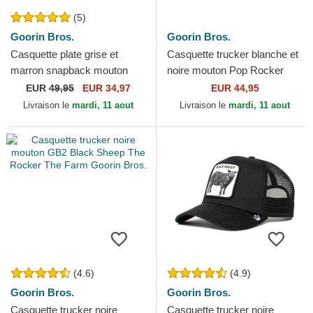
(5)
Goorin Bros.
Goorin Bros.
Casquette plate grise et
Casquette trucker blanche et
marron snapback mouton
noire mouton Pop Rocker
Black Sheep Flock Mountain
Sheep The Farm Goorin
EUR
49,95
EUR 34,97
EUR 44,95
The Farm Flats Goorin...
Bros.
Livraison le
mardi, 11 aout
Livraison le
mardi, 11 aout
(4.6)
(4.9)
Goorin Bros.
Goorin Bros.
Casquette trucker noire
Casquette trucker noire