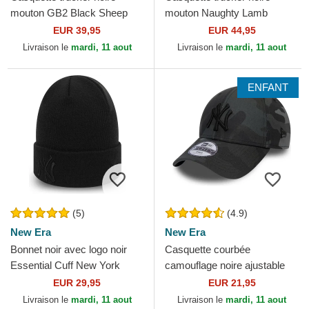
mouton GB2 Black Sheep
mouton Naughty Lamb
The Rocker The Farm Goorin
Goorin Bros.
EUR 39,95
EUR 44,95
Bros.
Livraison le
mardi, 11 aout
Livraison le
mardi, 11 aout
ENFANT
(5)
(4.9)
New Era
New Era
Bonnet noir avec logo noir
Casquette courbée
Essential Cuff New York
camouflage noire ajustable
Yankees MLB New Era
pour enfant avec logo noir
EUR 29,95
EUR 21,95
9FORTY League Essential...
Livraison le
mardi, 11 aout
Livraison le
mardi, 11 aout