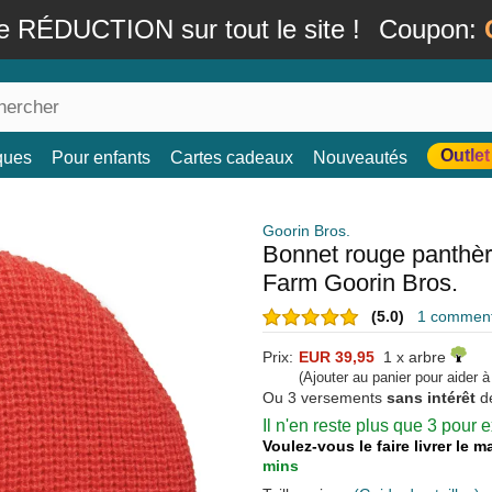
e RÉDUCTION sur tout le site !
Coupon:
Outlet
ques
Pour enfants
Cartes cadeaux
Nouveautés
Goorin Bros.
Bonnet rouge panthèr
Farm Goorin Bros.
(5.0)
1 commenta
Prix:
EUR 39,95
1 x arbre
(Ajouter au panier pour aider 
Ou 3 versements
sans intérêt
d
Il n'en reste plus que 3 pour
Voulez-vous le faire livrer le 
mins