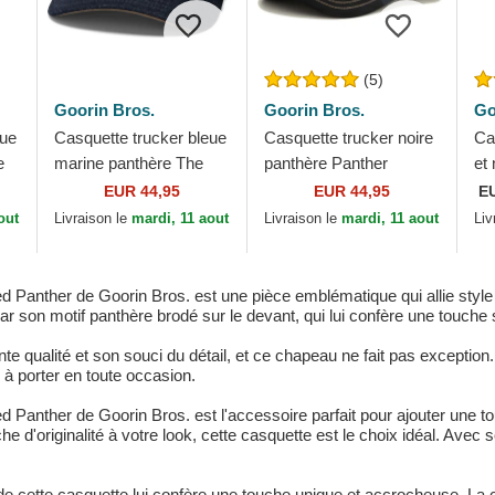
(5)
Goorin Bros.
Goorin Bros.
Go
eue
Casquette trucker bleue
Casquette trucker noire
Ca
e
marine panthère The
panthère Panther
et
Panther Global Core
Golden Suede The
pa
EUR 44,95
EUR 44,95
E
s.
Denim The Farm Goorin
Farm Goorin Bros.
St
out
Livraison le
mardi, 11 aout
Livraison le
mardi, 11 aout
Liv
Bros.
Fa
Panther de Goorin Bros. est une pièce emblématique qui allie style e
ar son motif panthère brodé sur le devant, qui lui confère une touche
e qualité et son souci du détail, et ce chapeau ne fait pas exception
 à porter en toute occasion.
Panther de Goorin Bros. est l'accessoire parfait pour ajouter une to
he d'originalité à votre look, cette casquette est le choix idéal. 
e cette casquette lui confère une touche unique et accrocheuse. La 