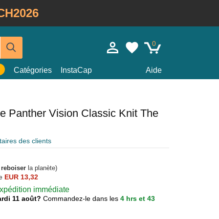
CH2026
0
Catégories
InstaCap
Aide
e Panther Vision Classic Knit The
ires des clients
à
reboiser
la planète)
e
EUR 13,32
 expédition immédiate
mardi 11 août?
Commandez-le dans les
4 hrs et 43