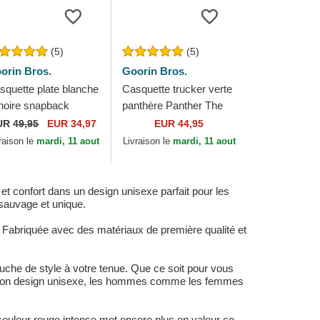
(5)
(5)
orin Bros.
Goorin Bros.
squette plate blanche
Casquette trucker verte
 noire snapback
panthère Panther The
nthère Black Panther
Farm Goorin Bros.
UR
49,95
EUR 34,97
EUR 44,95
ealth Explorer The
raison le
mardi, 11 aout
Livraison le
mardi, 11 aout
rm Flats...
t confort dans un design unisexe parfait pour les
 sauvage et unique.
. Fabriquée avec des matériaux de première qualité et
uche de style à votre tenue. Que ce soit pour vous
Avec son design unisexe, les hommes comme les femmes
couleur rouge intense met encore plus en valeur ce