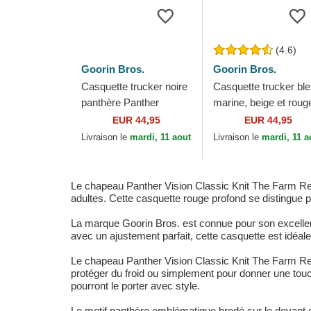
(4.6)
Goorin Bros.
Goorin Bros.
Casquette trucker noire
Casquette trucker bl
panthère Panther
marine, beige et roug
Corduroy Camo The
panthère The Panther
EUR 44,95
EUR 44,95
Farm Goorin Bros.
The Farm Goorin Bro
Livraison le
mardi, 11 aout
Livraison le
mardi, 11 a
Le chapeau Panther Vision Classic Knit The Farm Red 
adultes. Cette casquette rouge profond se distingue p
La marque Goorin Bros. est connue pour son excellent
avec un ajustement parfait, cette casquette est idéale
Le chapeau Panther Vision Classic Knit The Farm Red 
protéger du froid ou simplement pour donner une touc
pourront le porter avec style.
Le motif panthère emblématique brodé sur le devant d