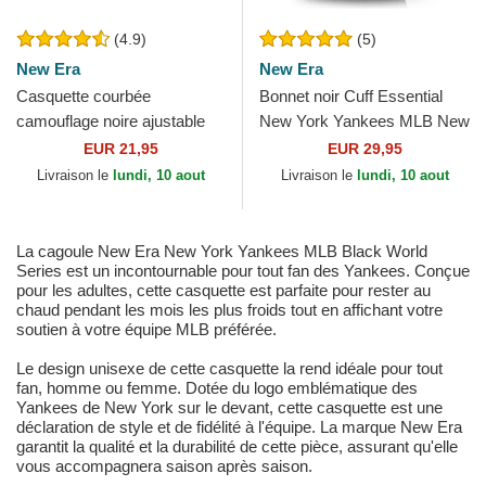
(4.9)
(5)
New Era
New Era
Casquette courbée
Bonnet noir Cuff Essential
camouflage noire ajustable
New York Yankees MLB New
pour enfant avec logo noir
Era
EUR 21,95
EUR 29,95
9FORTY League Essential...
Livraison le
lundi, 10 aout
Livraison le
lundi, 10 aout
La cagoule New Era New York Yankees MLB Black World
Series est un incontournable pour tout fan des Yankees. Conçue
pour les adultes, cette casquette est parfaite pour rester au
chaud pendant les mois les plus froids tout en affichant votre
soutien à votre équipe MLB préférée.
Le design unisexe de cette casquette la rend idéale pour tout
fan, homme ou femme. Dotée du logo emblématique des
Yankees de New York sur le devant, cette casquette est une
déclaration de style et de fidélité à l'équipe. La marque New Era
garantit la qualité et la durabilité de cette pièce, assurant qu'elle
vous accompagnera saison après saison.