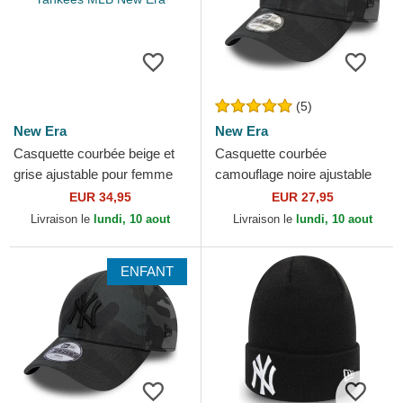
(5)
New Era
New Era
Casquette courbée beige et
Casquette courbée
grise ajustable pour femme
camouflage noire ajustable
9TWENTY World Series
avec logo noir 9FORTY
EUR 34,95
EUR 27,95
Cooperstown New York...
League Essential New York...
Livraison le
lundi, 10 aout
Livraison le
lundi, 10 aout
ENFANT