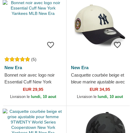
(5)
New Era
New Era
Bonnet noir avec logo noir
Casquette courbée beige et
Essential Cuff New York
bleue marine ajustable avec
Yankees MLB New Era
logo bleu marine 9FORTY
EUR 29,95
EUR 34,95
World Series New...
Livraison le
lundi, 10 aout
Livraison le
lundi, 10 aout