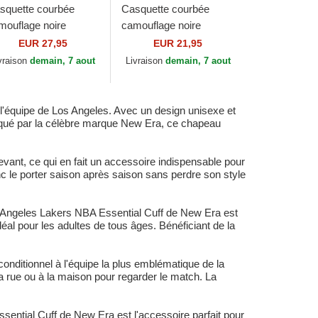
squette courbée
Casquette courbée
mouflage noire
camouflage noire
ustable avec logo noir
ajustable pour enfant
EUR 27,95
EUR 21,95
ORTY League
avec logo noir 9FORTY
vraison
demain, 7 aout
Livraison
demain, 7 aout
sential New York...
League Essential...
 l'équipe de Los Angeles. Avec un design unisexe et
briqué par la célèbre marque New Era, ce chapeau
vant, ce qui en fait un accessoire indispensable pour
nc le porter saison après saison sans perdre son style
os Angeles Lakers NBA Essential Cuff de New Era est
al pour les adultes de tous âges. Bénéficiant de la
onditionnel à l'équipe la plus emblématique de la
a rue ou à la maison pour regarder le match. La
ntial Cuff de New Era est l'accessoire parfait pour