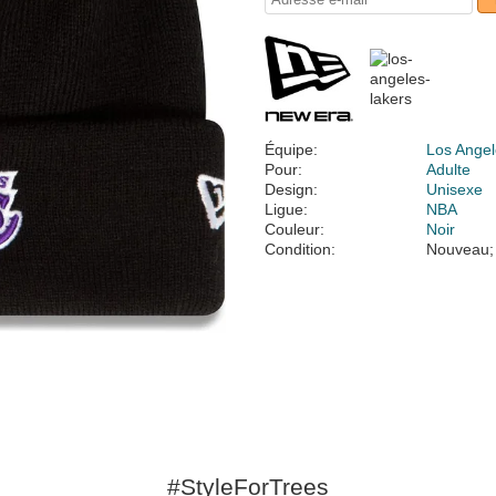
Équipe:
Los Angel
Pour:
Adulte
Design:
Unisexe
Ligue:
NBA
Couleur:
Noir
Condition:
Nouveau;
#StyleForTrees