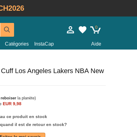
CH2026
0
Catégories
InstaCap
Aide
l Cuff Los Angeles Lakers NBA New
à
reboiser
la planète)
e
EUR 9,98
au ce produit en stock
quand il est de retour en stock?
Faites le moi savoir