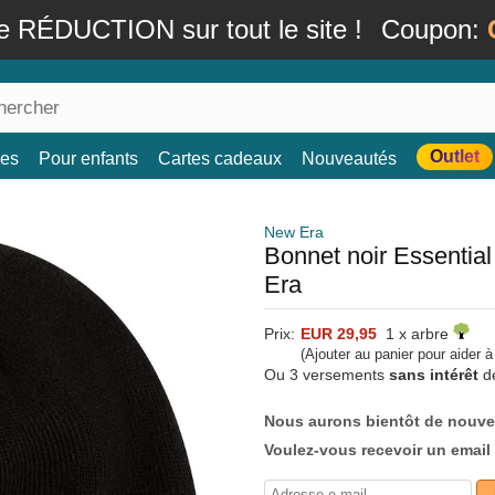
e RÉDUCTION sur tout le site !
Coupon:
Outlet
es
Pour enfants
Cartes cadeaux
Nouveautés
New Era
Bonnet noir Essentia
Era
Prix:
EUR 29,95
1 x arbre
(Ajouter au panier pour aider 
Ou 3 versements
sans intérêt
d
Nous aurons bientôt de nouve
Voulez-vous recevoir un email 