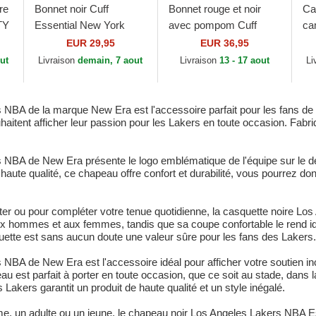
re
Bonnet noir Cuff
Bonnet rouge et noir
Ca
TY
Essential New York
avec pompom Cuff
ca
Yankees MLB New Era
Jake Manchester
aj
EUR 29,95
EUR 36,95
United Football Club
9F
ut
Livraison
demain, 7 aout
Livraison
13 - 17 aout
Li
Premier League New
Es
Era
 NBA de la marque New Era est l'accessoire parfait pour les fans de
ouhaitent afficher leur passion pour les Lakers en toute occasion. Fa
 NBA de New Era présente le logo emblématique de l'équipe sur le de
aute qualité, ce chapeau offre confort et durabilité, vous pourrez do
ter ou pour compléter votre tenue quotidienne, la casquette noire L
aux hommes et aux femmes, tandis que sa coupe confortable le rend idé
uette est sans aucun doute une valeur sûre pour les fans des Lakers.
NBA de New Era est l'accessoire idéal pour afficher votre soutien inc
 est parfait à porter en toute occasion, que ce soit au stade, dans l
akers garantit un produit de haute qualité et un style inégalé.
un adulte ou un jeune, le chapeau noir Los Angeles Lakers NBA Esse