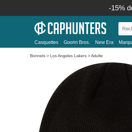
-15% d
Casquettes
Goorin Bros.
New Era
Marqu
Bonnets
>
Los Angeles Lakers
>
Adulte