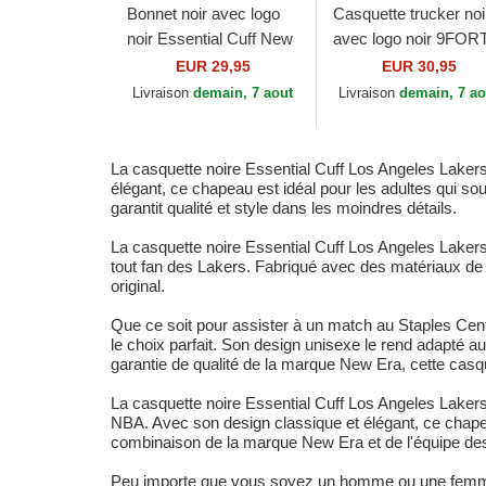
Bonnet noir avec logo
Casquette trucker noi
noir Essential Cuff New
avec logo noir 9FOR
York Yankees MLB
A Frame Tonal Los
EUR 29,95
EUR 30,95
New Era
Angeles Lakers NBA
Livraison
demain, 7 aout
Livraison
demain, 7 ao
New Era
La casquette noire Essential Cuff Los Angeles Lakers
élégant, ce chapeau est idéal pour les adultes qui s
garantit qualité et style dans les moindres détails.
La casquette noire Essential Cuff Los Angeles Lakers
tout fan des Lakers. Fabriqué avec des matériaux de h
original.
Que ce soit pour assister à un match au Staples Cen
le choix parfait. Son design unisexe le rend adapté 
garantie de qualité de la marque New Era, cette casq
La casquette noire Essential Cuff Los Angeles Lakers 
NBA. Avec son design classique et élégant, ce chapeau
combinaison de la marque New Era et de l'équipe des L
Peu importe que vous soyez un homme ou une femme, 