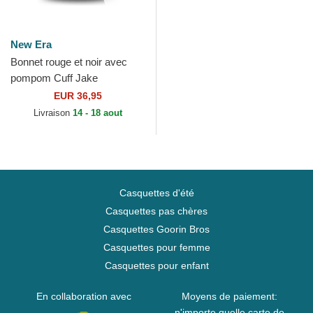
New Era
Bonnet rouge et noir avec
pompom Cuff Jake
Manchester United Football
EUR 36,95
Club Premier League New
Livraison
14 - 18 aout
Era
Casquettes d'été
Casquettes pas chères
Casquettes Goorin Bros
Casquettes pour femme
Casquettes pour enfant
En collaboration avec
Moyens de paiement:
n'importe quelle carte de