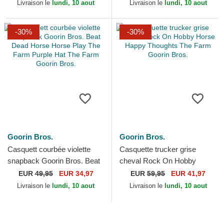
Farm Goorin Bros.
Livraison le
lundi, 10 aout
Livraison le
lundi, 10 aout
-30%
-30%
Goorin Bros.
Goorin Bros.
Casquett courbée violette
Casquette trucker grise
snapback Goorin Bros. Beat
cheval Rock On Hobby
Dead Horse Horse Play The
Horse Happy Thoughts The
EUR
49,95
EUR 34,97
EUR
59,95
EUR 41,97
Farm Purple Hat...
Farm Goorin Bros.
Livraison le
lundi, 10 aout
Livraison le
lundi, 10 aout