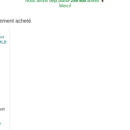
Nous avons déjà planté
259.408
arbres
Merci!
alement acheté
ort
t