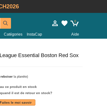
CH2026
0
Catégories
InstaCap
Aide
t League Essential Boston Red Sox
à
reboiser
la planète)
au ce produit en stock
quand il est de retour en stock?
Faites le moi savoir