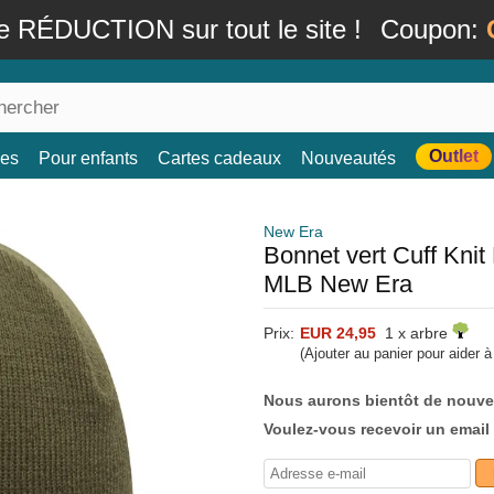
e RÉDUCTION sur tout le site !
Coupon:
Outlet
es
Pour enfants
Cartes cadeaux
Nouveautés
New Era
Bonnet vert Cuff Kni
MLB New Era
Prix:
EUR 24,95
1 x arbre
(Ajouter au panier pour aider 
Nous aurons bientôt de nouve
Voulez-vous recevoir un email 