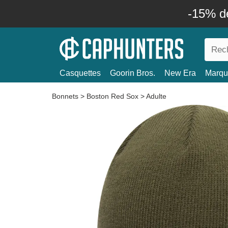
-15% d
Casquettes
Goorin Bros.
New Era
Marqu
Bonnets
>
Boston Red Sox
>
Adulte