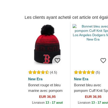
Les clients ayant acheté cet article ont ég
(4.5)
(5)
New Era
New Era
Bonnet rouge et bleu
Bonnet bleu avec
marine avec pompom
pompom Cuff Knit Sp
Sport Boston Red Sox
Los Angeles Dodgers
EUR 36,95
EUR 36,95
MLB New Era
MLB New Era
Livraison
13 - 17 aout
Livraison
13 - 17 aou