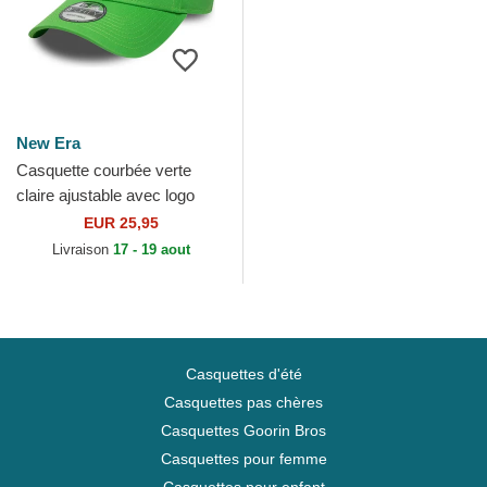
New Era
Casquette courbée verte
claire ajustable avec logo
blanc 9FORTY League
EUR 25,95
Essential Los Angeles...
Livraison
17 - 19 aout
Casquettes d'été
Casquettes pas chères
Casquettes Goorin Bros
Casquettes pour femme