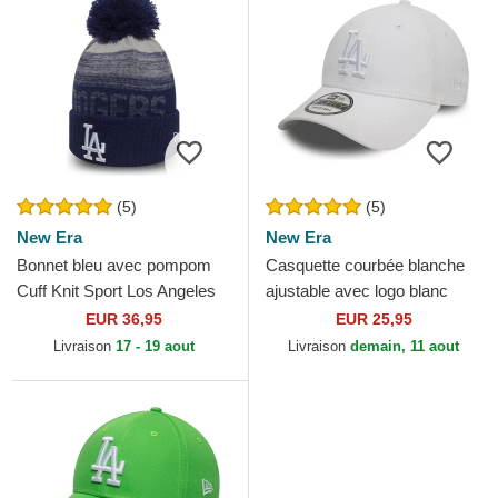
(5)
(5)
New Era
New Era
Bonnet bleu avec pompom
Casquette courbée blanche
Cuff Knit Sport Los Angeles
ajustable avec logo blanc
Dodgers MLB New Era
9FORTY League Essential
EUR 36,95
EUR 25,95
Los Angeles Dodgers...
Livraison
17 - 19 aout
Livraison
demain, 11 aout