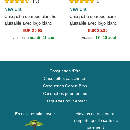
(4.9)
(5)
New Era
New Era
Casquette courbée blanche
Casquette courbée noire
ajustable avec logo blanc
ajustable avec logo blanc
9FORTY League Essential
9FORTY League Essential
EUR 25,95
EUR 25,95
New York Yankees MLB...
Chicago Bulls NBA New Era
Livraison le
mardi, 11 aout
Livraison
17 - 19 aout
Casquettes d'été
Casquettes pas chères
Casquettes Goorin Bros
Casquettes pour femme
Casquettes pour enfant
En collaboration avec
Moyens de paiement:
n'importe quelle carte de
paiement