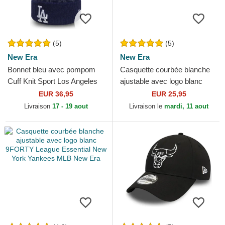
(5)
(5)
New Era
New Era
Bonnet bleu avec pompom
Casquette courbée blanche
Cuff Knit Sport Los Angeles
ajustable avec logo blanc
Dodgers MLB New Era
9FORTY League Essential
EUR 36,95
EUR 25,95
New York Yankees MLB...
Livraison
17 - 19 aout
Livraison le
mardi, 11 aout