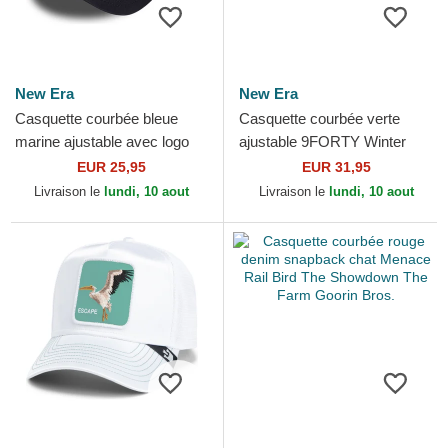
New Era
New Era
Casquette courbée bleue
Casquette courbée verte
marine ajustable avec logo
ajustable 9FORTY Winter
jaune 9FORTY League
Borg Oakland Athletics MLB
EUR 25,95
EUR 31,95
Essential New York
New Era
Livraison le
lundi, 10 aout
Livraison le
lundi, 10 aout
Yankees...