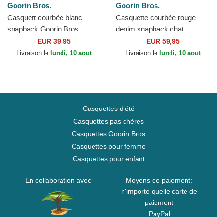
Goorin Bros.
Goorin Bros.
Casquett courbée blanc
Casquette courbée rouge
snapback Goorin Bros.
denim snapback chat
Pelican Bird Escape Not Into
Menace Rail Bird The
EUR 39,95
EUR 59,95
Yoga Great Escape The...
Showdown The Farm Goorin
Livraison le
lundi, 10 aout
Livraison le
lundi, 10 aout
Bros.
Casquettes d'été
Casquettes pas chères
Casquettes Goorin Bros
Casquettes pour femme
Casquettes pour enfant
En collaboration avec
Moyens de paiement:
n'importe quelle carte de
paiement
PayPal