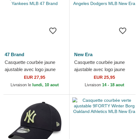
47 Brand
New Era
Casquette courbée jaune
Casquette courbée jaune
ajustable avec logo jaune
ajustable avec logo jaune
Clean Up No Loop Label New
9FORTY Team Outline Los
EUR 27,95
EUR 25,95
York Yankees MLB 47...
Angeles Dodgers MLB New...
Livraison le
lundi, 10 aout
Livraison
14 - 18 aout