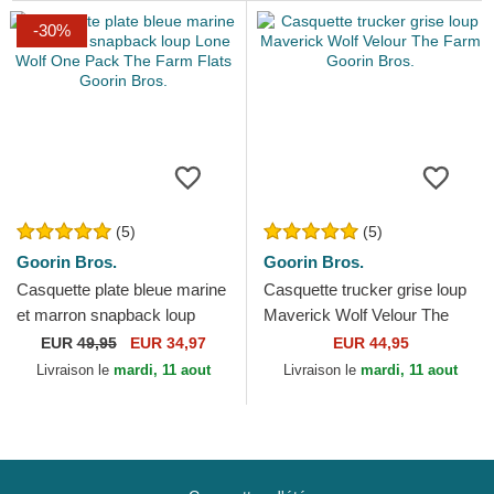
-30%
(5)
(5)
Goorin Bros.
Goorin Bros.
Casquette plate bleue marine
Casquette trucker grise loup
et marron snapback loup
Maverick Wolf Velour The
Lone Wolf One Pack The
Farm Goorin Bros.
EUR
49,95
EUR 34,97
EUR 44,95
Farm Flats Goorin Bros.
Livraison le
mardi, 11 aout
Livraison le
mardi, 11 aout