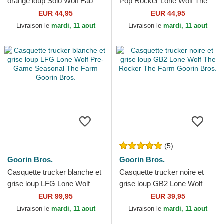
orange loup Solo Wolf Fab
Pop Rocker Lone Wolf The
Farm Goorin Bros.
Farm Goorin Bros.
EUR 44,95
EUR 44,95
Livraison le
mardi, 11 aout
Livraison le
mardi, 11 aout
(5)
Goorin Bros.
Goorin Bros.
Casquette trucker blanche et
Casquette trucker noire et
grise loup LFG Lone Wolf
grise loup GB2 Lone Wolf
Pre-Game Seasonal The
The Rocker The Farm Goorin
EUR 99,95
EUR 39,95
Farm Goorin Bros.
Bros.
Livraison le
mardi, 11 aout
Livraison le
mardi, 11 aout