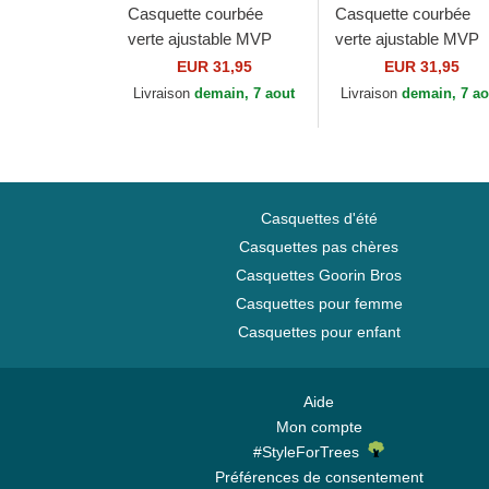
Casquette courbée
Casquette courbée
verte ajustable MVP
verte ajustable MVP
Base Runner Two Tone
Base Runner Two To
EUR 31,95
EUR 31,95
Legend New York
Legend Los Angeles
Livraison
demain, 7 aout
Livraison
demain, 7 ao
Yankees MLB 47 Brand
Dodgers MLB 47 Bra
Casquettes d'été
Casquettes pas chères
Casquettes Goorin Bros
Casquettes pour femme
Casquettes pour enfant
Aide
Mon compte
#StyleForTrees
Préférences de consentement