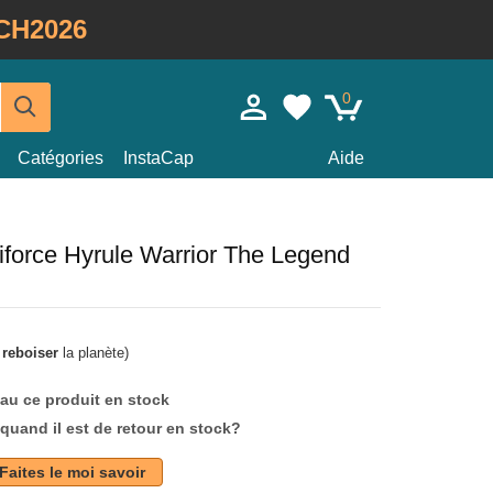
CH2026
0
Catégories
InstaCap
Aide
iforce Hyrule Warrior The Legend
à
reboiser
la planète)
au ce produit en stock
quand il est de retour en stock?
Faites le moi savoir