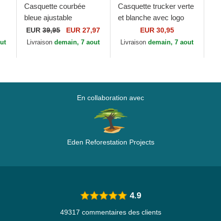
Casquette courbée
Casquette trucker verte
bleue ajustable
et blanche avec logo
ne
Cleveland Cubs Archive
vert A Frame League
EUR
39,95
EUR 27,97
EUR 30,95
Legend American
Essential New York
ut
Livraison
demain, 7 aout
Livraison
demain, 7 aout
nd
Needle
Yankees MLB...
En collaboration avec
Eden Reforestation Projects
4.9
49317 commentaires des clients