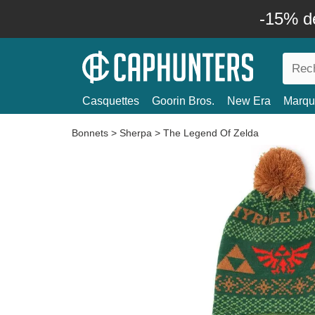
-15% d
Casquettes
Goorin Bros.
New Era
Marqu
Bonnets
>
Sherpa
>
The Legend Of Zelda