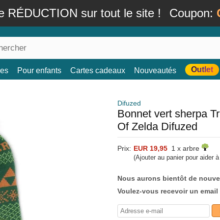
e RÉDUCTION sur tout le site !
Coupon:
Outlet
es
Pour enfants
Cartes cadeaux
Nouveautés
Difuzed
Bonnet vert sherpa Tr
Of Zelda Difuzed
Prix:
EUR 19,95
1 x arbre
(Ajouter au panier pour aider 
Nous aurons bientôt de nouve
Voulez-vous recevoir un email 