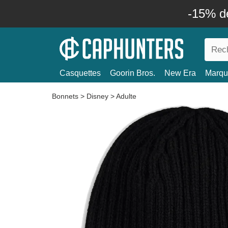
-15% d
Casquettes
Goorin Bros.
New Era
Marqu
Bonnets
>
Disney
>
Adulte