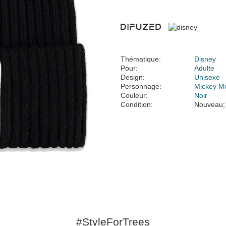
Thématique:
Disney
Pour:
Adulte
Design:
Unisexe
Personnage:
Mickey M
Couleur:
Noir
Condition:
Nouveau;
#StyleForTrees