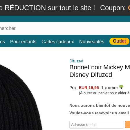
e RÉDUCTION sur tout le site !
Coupon:
Outlet
es
Pour enfants
Cartes cadeaux
Nouveautés
Difuzed
Bonnet noir Mickey 
Disney Difuzed
Prix:
EUR 19,95
1 x arbre
(Ajouter au panier pour aider 
Nous aurons bientôt de nouve
Voulez-vous recevoir un email 