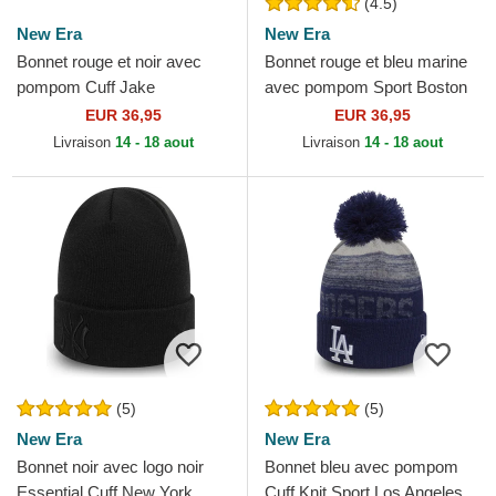
(4.5)
New Era
New Era
Bonnet rouge et noir avec
Bonnet rouge et bleu marine
pompom Cuff Jake
avec pompom Sport Boston
Manchester United Football
Red Sox MLB New Era
EUR 36,95
EUR 36,95
Club Premier League New
Livraison
14 - 18 aout
Livraison
14 - 18 aout
Era
(5)
(5)
New Era
New Era
Bonnet noir avec logo noir
Bonnet bleu avec pompom
Essential Cuff New York
Cuff Knit Sport Los Angeles