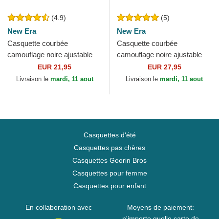
(4.9)
(5)
New Era
New Era
Casquette courbée
Casquette courbée
camouflage noire ajustable
camouflage noire ajustable
pour enfant avec logo noir
avec logo noir 9FORTY
EUR 21,95
EUR 27,95
9FORTY League Essential...
League Essential New York...
Livraison le
mardi, 11 aout
Livraison le
mardi, 11 aout
Casquettes d'été
Casquettes pas chères
Casquettes Goorin Bros
Casquettes pour femme
Casquettes pour enfant
En collaboration avec
Moyens de paiement:
n'importe quelle carte de