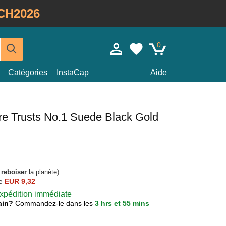
CH2026
0
Catégories
InstaCap
Aide
ire Trusts No.1 Suede Black Gold
à
reboiser
la planète)
e
EUR 9,32
 expédition immédiate
main?
Commandez-le dans les
3 hrs et 55 mins