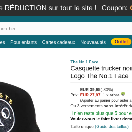
e RÉDUCTION sur tout le site !
Coupon:
Outlet
es
Pour enfants
Cartes cadeaux
Nouveautés
The No.1 Face
Casquette trucker no
Logo The No.1 Face
EUR
39,95
(-30%)
Prix:
EUR 27,97
1 x arbre
(Ajouter au panier pour aider 
Ou 3 versements
sans intérêt
d
Il n'en reste plus que 5 pour
Voulez-vous le faire livrer de
Taille unique
(Guide des tailles)