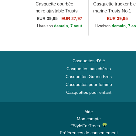
Casquette courbée
Casquette trucker bl
noire ajustable Trusts
marine Trusts No.1
No.1 Distressed Black
Suede Navy White L
EUR
39,95
EUR 27,97
EUR 39,95
Gold Logo The No.1
The No.1 Face
Livraison
demain, 7 aout
Livraison
demain, 7 ao
Face
Casquettes d'été
Casquettes pas chères
Casquettes Goorin Bros
Casquettes pour femme
Casquettes pour enfant
Aide
Mon compte
#StyleForTrees
Préférences de consentement