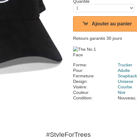
Quantité
Ajouter au panier
Retours garantis 30 jours
Forme:
Trucker
Pour:
Adulte
Fermeture:
Snapbac
Design:
Unisexe
Visière:
Courbe
Couleur:
Noir
Condition:
Nouveau;
#StyleForTrees