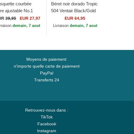
squette courbée
Béret noir dorado Tropic
ire ajustable No.1
504 Ventair Black/Gold
res Distressed Black
de Kangol
UR
39,95
EUR 27,97
EUR 64,95
ld Logo The No.1
vraison
demain, 7 aout
Livraison
demain, 7 aout
ce
Moyens de paiement:
n'importe quelle carte de paiement
PayPal
Transferts 24
Retrouvez-nous dans :
TikTok
Facebook
Instagram