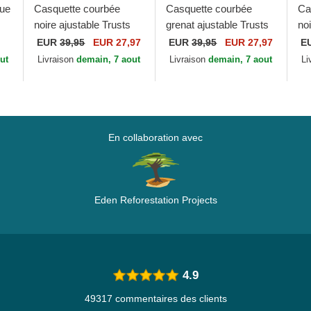
eue
Casquette courbée
Casquette courbée
Ca
noire ajustable Trusts
grenat ajustable Trusts
no
ogo
No.1 Black White Logo
No.1 Distressed Black
Ca
EUR
39,95
EUR 27,97
EUR
39,95
EUR 27,97
E
The No.1 Face
White Logo The No.1
Go
ut
Livraison
demain, 7 aout
Livraison
demain, 7 aout
Li
Face
Fa
En collaboration avec
Eden Reforestation Projects
4.9
49317 commentaires des clients