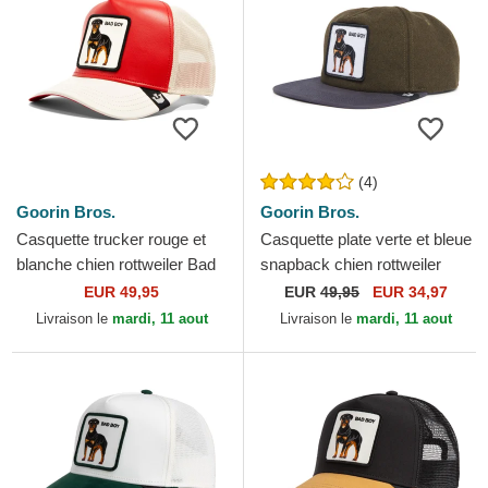
(4)
Goorin Bros.
Goorin Bros.
Casquette trucker rouge et
Casquette plate verte et bleue
blanche chien rottweiler Bad
snapback chien rottweiler
Shleather Boy The Farm
Bad Boy Top Dog The Farm
EUR 49,95
EUR
49,95
EUR 34,97
Goorin Bros.
Flats Goorin Bros.
Livraison le
mardi, 11 aout
Livraison le
mardi, 11 aout