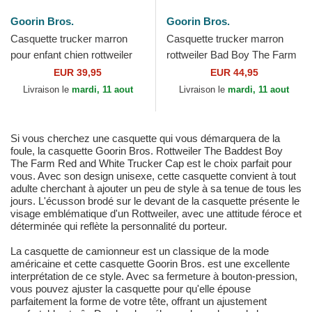
Goorin Bros.
Goorin Bros.
Casquette trucker marron
Casquette trucker marron
pour enfant chien rottweiler
rottweiler Bad Boy The Farm
Bad Boy Mini The Farm
Goorin Bros.
EUR 39,95
EUR 44,95
Goorin Bros.
Livraison le
mardi, 11 aout
Livraison le
mardi, 11 aout
Si vous cherchez une casquette qui vous démarquera de la
foule, la casquette Goorin Bros. Rottweiler The Baddest Boy
The Farm Red and White Trucker Cap est le choix parfait pour
vous. Avec son design unisexe, cette casquette convient à tout
adulte cherchant à ajouter un peu de style à sa tenue de tous les
jours. L'écusson brodé sur le devant de la casquette présente le
visage emblématique d'un Rottweiler, avec une attitude féroce et
déterminée qui reflète la personnalité du porteur.
La casquette de camionneur est un classique de la mode
américaine et cette casquette Goorin Bros. est une excellente
interprétation de ce style. Avec sa fermeture à bouton-pression,
vous pouvez ajuster la casquette pour qu'elle épouse
parfaitement la forme de votre tête, offrant un ajustement