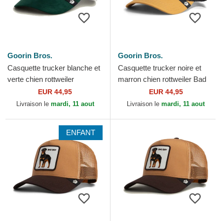
Goorin Bros.
Goorin Bros.
Casquette trucker blanche et
Casquette trucker noire et
verte chien rottweiler
marron chien rottweiler Bad
Microsuede Bad Boy The
Boy The Farm Goorin Bros.
EUR 44,95
EUR 44,95
Farm Goorin Bros.
Livraison le
mardi, 11 aout
Livraison le
mardi, 11 aout
ENFANT