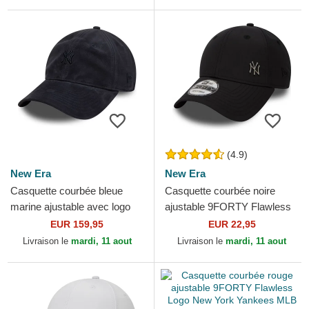
(4.9)
New Era
New Era
Casquette courbée bleue
Casquette courbée noire
marine ajustable avec logo
ajustable 9FORTY Flawless
bleu marine 9TWENTY
Logo New York Yankees
EUR 159,95
EUR 22,95
Suede New York Yankees
MLB New Era
Livraison le
mardi, 11 aout
Livraison le
mardi, 11 aout
MLB...