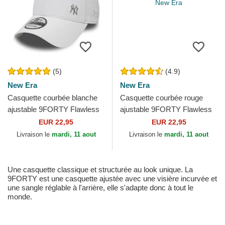
(5)
(4.9)
New Era
New Era
Casquette courbée blanche
Casquette courbée rouge
ajustable 9FORTY Flawless
ajustable 9FORTY Flawless
Logo New York Yankees
Logo New York Yankees
EUR 22,95
EUR 22,95
MLB New Era
MLB New Era
Livraison le
mardi, 11 aout
Livraison le
mardi, 11 aout
Une casquette classique et structurée au look unique. La
9FORTY est une casquette ajustée avec une visière incurvée et
une sangle réglable à l'arrière, elle s'adapte donc à tout le
monde.