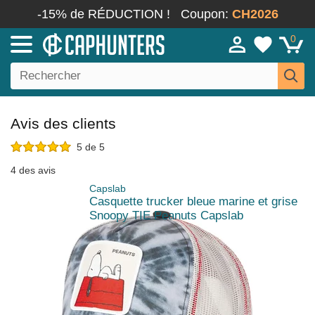
-15% de RÉDUCTION !
Coupon:
CH2026
0
Avis des clients
5 de 5
4 des avis
Capslab
Casquette trucker bleue marine et grise
Snoopy TIE Peanuts Capslab