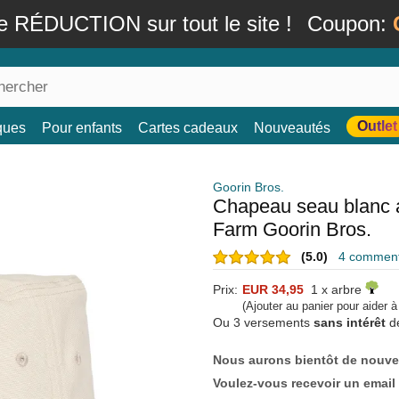
e RÉDUCTION sur tout le site !
Coupon:
Outlet
ques
Pour enfants
Cartes cadeaux
Nouveautés
Goorin Bros.
Chapeau seau blanc 
Farm Goorin Bros.
(5.0)
4 commenta
Prix:
EUR 34,95
1 x arbre
(Ajouter au panier pour aider 
Ou 3 versements
sans intérêt
d
Nous aurons bientôt de nouve
Voulez-vous recevoir un email 