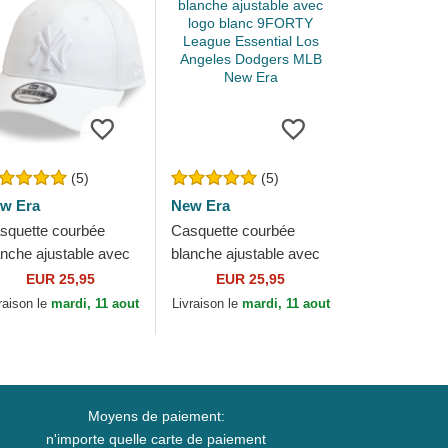
(5)
(5)
w Era
New Era
squette courbée
Casquette courbée
anche ajustable avec
blanche ajustable avec
go blanc 9FORTY
logo blanc 9FORTY
EUR 25,95
EUR 25,95
ague Essential New
League Essential Los
raison le
mardi, 11 aout
Livraison le
mardi, 11 aout
rk Yankees MLB...
Angeles Dodgers...
Moyens de paiement:
n'importe quelle carte de paiement