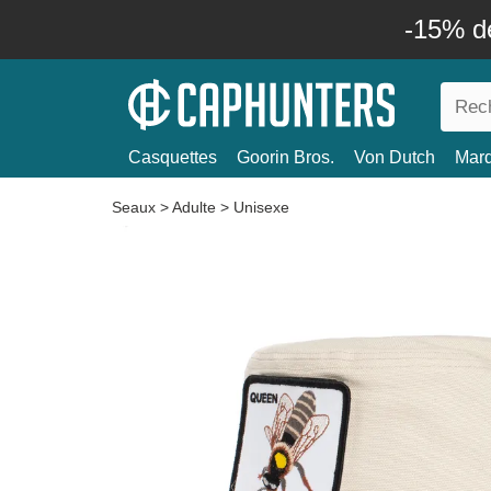
-15% d
Casquettes
Goorin Bros.
Von Dutch
Mar
Seaux
>
Adulte
>
Unisexe