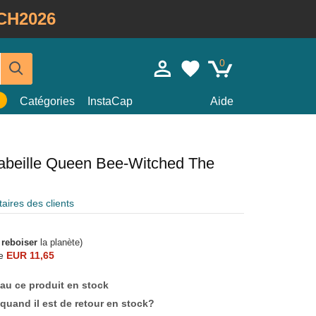
CH2026
0
Catégories
InstaCap
Aide
abeille Queen Bee-Witched The
ires des clients
à
reboiser
la planète)
e
EUR 11,65
au ce produit en stock
quand il est de retour en stock?