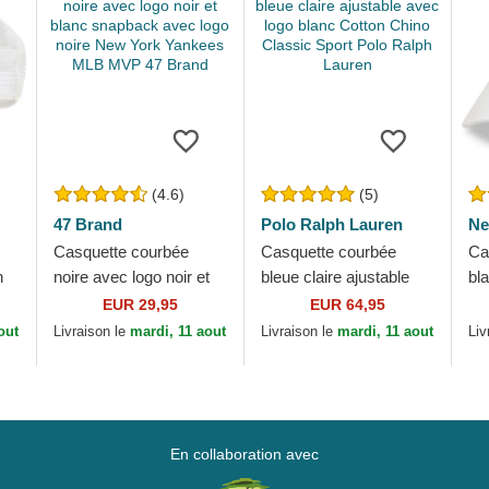
(4.6)
(5)
47 Brand
Polo Ralph Lauren
Ne
Casquette courbée
Casquette courbée
Ca
n
noire avec logo noir et
bleue claire ajustable
bl
blanc snapback avec
avec logo blanc Cotton
lo
EUR 29,95
EUR 64,95
logo noire New York
Chino Classic Sport
Le
out
Livraison le
mardi, 11 aout
Livraison le
mardi, 11 aout
Liv
Yankees MLB MVP...
Polo Ralph...
Yo
En collaboration avec