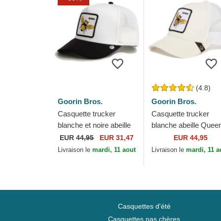
(4.8)
Goorin Bros.
Goorin Bros.
Casquette trucker
Casquette trucker
blanche et noire abeille
blanche abeille Quee
Queen Microsuede Bee
Bee Goorin Bros.
EUR
44,95
EUR 31,47
EUR 44,95
The Farm Goorin Bros.
Livraison le
mardi, 11 aout
Livraison le
mardi, 11 a
Casquettes d'été
Casquettes pas chères