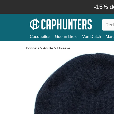
-15% d
Casquettes
Goorin Bros.
Von Dutch
Mar
Bonnets
>
Adulte
>
Unisexe