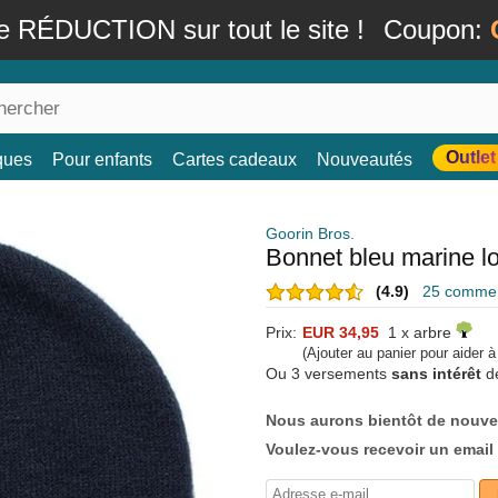
e RÉDUCTION sur tout le site !
Coupon:
Outlet
ques
Pour enfants
Cartes cadeaux
Nouveautés
Goorin Bros.
Bonnet bleu marine l
(4.9)
25 comment
Prix:
EUR 34,95
1 x arbre
(Ajouter au panier pour aider 
Ou 3 versements
sans intérêt
d
Nous aurons bientôt de nouve
Voulez-vous recevoir un email 