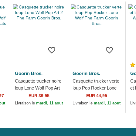
Goorin Bros.
Goorin Bros.
Go
Casquette trucker noire
Casquette trucker verte
Ca
loup Lone Wolf Pop Art
loup Pop Rocker Lone
et
2 The Farm Goorin
Wolf The Farm Goorin
Lo
97
EUR 39,95
EUR 44,95
Bros.
Bros.
Go
out
Livraison le
mardi, 11 aout
Livraison le
mardi, 11 aout
Liv
os.