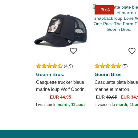
-30%
(4.9)
(5)
Goorin Bros.
Goorin Bros.
Casquette trucker bleue
Casquette plate bleue
marine loup Wolf Goorin
marine et marron
Bros.
snapback loup Lone
EUR 44,95
EUR
49,95
EUR 34,
Wolf One Pack The
Livraison le
mardi, 11 aout
Livraison le
mardi, 11 a
Farm Flats Goorin Br