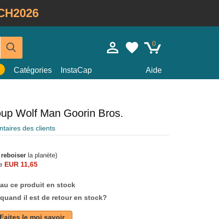
CH2026
0
Catégories
InstaCap
Aide
oup Wolf Man Goorin Bros.
aires des clients
à
reboiser
la planète)
e
EUR 11,65
au ce produit en stock
quand il est de retour en stock?
Faites le moi savoir