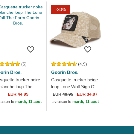
-30%
(5)
(4.9)
orin Bros.
Goorin Bros.
squette trucker noire
Casquette trucker beige
 blanche loup The
loup Lone Wolf Sign O'
ne Wolf The Farm
The Times The Farm
EUR 44,95
EUR
49,95
EUR 34,97
orin Bros.
Paisley Goorin Bros.
raison le
mardi, 11 aout
Livraison le
mardi, 11 aout