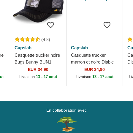
(4.8)
Capslab
Capslab
Ca
re
Casquette trucker noire
Casquette trucker
Ca
Bugs Bunny BUN1
marron et noire Diable
Di
Looney Tunes Capslab
Tasmanie TAZ3 CT
TA
EUR 34,90
EUR 34,90
ab
Looney Tunes Capslab
Ca
ut
Livraison
13 - 17 aout
Livraison
13 - 17 aout
Li
En collaboration avec