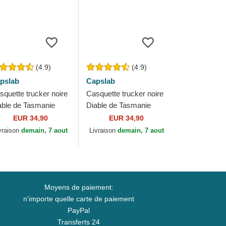
(4.9)
(4.9)
pslab
Capslab
squette trucker noire
Casquette trucker noire
able de Tasmanie
Diable de Tasmanie
Z1 Looney Tunes
TAZ3 Looney Tunes
EUR 34,90
EUR 34,90
pslab
Capslab
vraison
demain, 7 aout
Livraison
demain, 7 aout
Moyens de paiement:
n'importe quelle carte de paiement
PayPal
Transferts 24