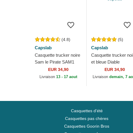
(4.8)
(5)
Capslab
Capslab
Casquette trucker noire
Casquette trucker noi
Sam le Pirate SAM1
et bleue Diable
Looney Tunes Capslab
Tasmanie TAZ1 CT
EUR 34,90
EUR 34,90
Looney Tunes Capsl
Livraison
13 - 17 aout
Livraison
demain, 7 ao
Casquettes d'été
Casquettes pas chères
Casquettes Goorin Bros