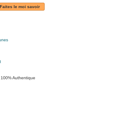
Faites le moi savoir
unes
k
t
 100% Authentique