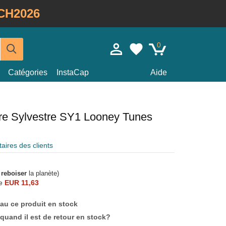
CH2026
0
Catégories
InstaCap
Aide
ire Sylvestre SY1 Looney Tunes
ires des clients
à
reboiser
la planète)
e
EUR 11,63
au ce produit en stock
quand il est de retour en stock?