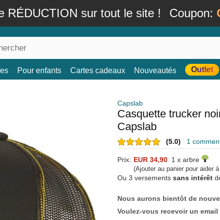
e RÉDUCTION sur tout le site !
Coupon:
Outlet
es
Pour enfants
Cartes cadeaux
Nouveautés
Capslab
Casquette trucker no
Capslab
(5.0)
1 commenta
Prix:
EUR 34,90
1 x arbre
(Ajouter au panier pour aider 
Ou 3 versements
sans intérêt
d
Nous aurons bientôt de nouve
Voulez-vous recevoir un email 