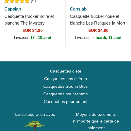
(5)
Capslab
Capslab
Casquette trucker noire et
Casquette trucker noire et
blanche The Mystery
blanche Les Reliques la Mort
Machine SD3 VAN Scooby-
HP3 DEA Harry Potter
EUR 34,90
EUR 34,90
Doo Capslab
Capslab
Livraison
17 - 19 aout
Livraison le
mardi, 11 aout
Casquettes d'été
Casquettes pas chères
Casquettes Goorin Bros
Casquettes pour femme
Casquettes pour enfant
En collaboration avec
Moyens de paiement:
n'importe quelle carte de
paiement