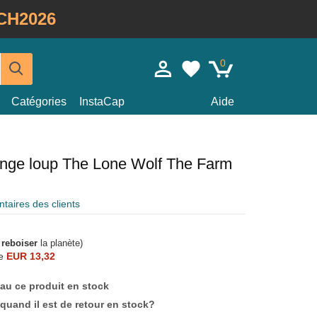
CH2026
0
Catégories
InstaCap
Aide
ange loup The Lone Wolf The Farm
aires des clients
à
reboiser
la planète)
e
EUR 13,32
au ce produit en stock
quand il est de retour en stock?