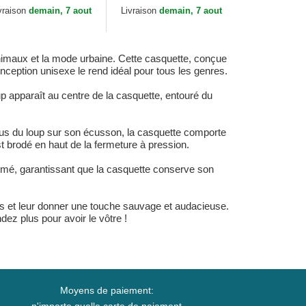
rm Goorin Bros.
Wolf One Pack The
vraison
demain, 7 aout
Livraison
demain, 7 aout
Farm Flats Goorin Bros.
animaux et la mode urbaine. Cette casquette, conçue
nception unisexe le rend idéal pour tous les genres.
up apparaît au centre de la casquette, entouré du
us du loup sur son écusson, la casquette comporte
st brodé en haut de la fermeture à pression.
rimé, garantissant que la casquette conserve son
s et leur donner une touche sauvage et audacieuse.
ndez plus pour avoir le vôtre !
Moyens de paiement: