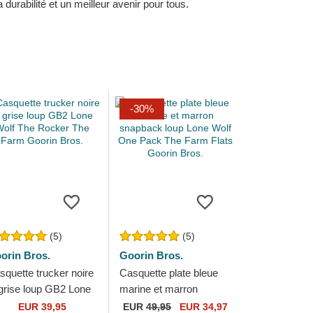
durabilité et un meilleur avenir pour tous.
-30%
(5)
(5)
orin Bros.
Goorin Bros.
squette trucker noire
Casquette plate bleue
 grise loup GB2 Lone
marine et marron
lf The Rocker The
snapback loup Lone
EUR 39,95
EUR
49,95
EUR 34,97