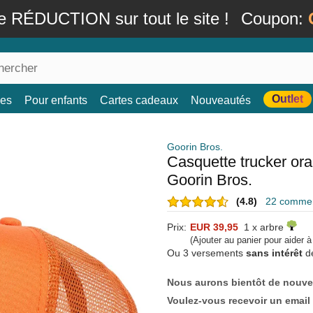
e RÉDUCTION sur tout le site !
Coupon:
Outlet
es
Pour enfants
Cartes cadeaux
Nouveautés
Goorin Bros.
Casquette trucker or
Goorin Bros.
(4.8)
22 comment
Prix:
EUR 39,95
1 x arbre
(Ajouter au panier pour aider 
Ou 3 versements
sans intérêt
d
Nous aurons bientôt de nouve
Voulez-vous recevoir un email 