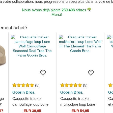
 à votre collaboration, nous progressons un peu plus dans la voie de la 
Nous avons déjà planté
259.408
arbres
Merci!
alement acheté
(5)
(5)
Goorin Bros.
Goorin Bros.
Go
ige
Casquette trucker
Casquette trucker
Ca
O'
camouflage loup Lone
multicolore loup Lone
et
Wolf Camouflage
Wolf In The Element
Wo
97
EUR 39,95
EUR 54,95