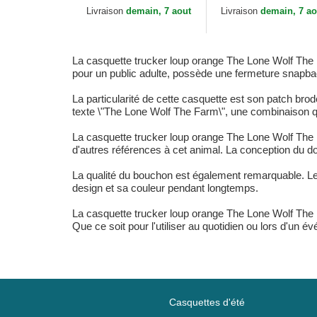
Goorin Bros.
Paisley Goorin Bros.
Livraison
demain, 7 aout
Livraison
demain, 7 ao
La casquette trucker loup orange The Lone Wolf The F
pour un public adulte, possède une fermeture snapback
La particularité de cette casquette est son patch bro
texte \"The Lone Wolf The Farm\", une combinaison qu
La casquette trucker loup orange The Lone Wolf The 
d'autres références à cet animal. La conception du dos
La qualité du bouchon est également remarquable. Le 
design et sa couleur pendant longtemps.
La casquette trucker loup orange The Lone Wolf The 
Que ce soit pour l'utiliser au quotidien ou lors d'un év
Casquettes d'été