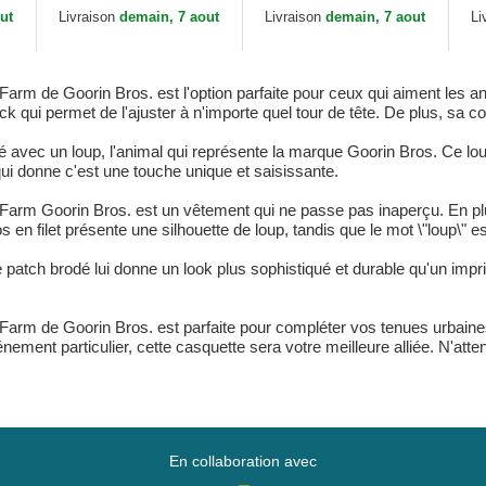
Seasonal Real Tree The
The Farm Goorin Bros.
Fa
ut
Livraison
demain, 7 aout
Livraison
demain, 7 aout
Li
Farm Goorin Bros.
arm de Goorin Bros. est l'option parfaite pour ceux qui aiment les 
 qui permet de l'ajuster à n'importe quel tour de tête. De plus, sa co
dé avec un loup, l'animal qui représente la marque Goorin Bros. Ce lo
i donne c'est une touche unique et saisissante.
Farm Goorin Bros. est un vêtement qui ne passe pas inaperçu. En pl
 en filet présente une silhouette de loup, tandis que le mot \"loup\" e
patch brodé lui donne un look plus sophistiqué et durable qu'un imp
Farm de Goorin Bros. est parfaite pour compléter vos tenues urbaine
énement particulier, cette casquette sera votre meilleure alliée. N'atte
En collaboration avec