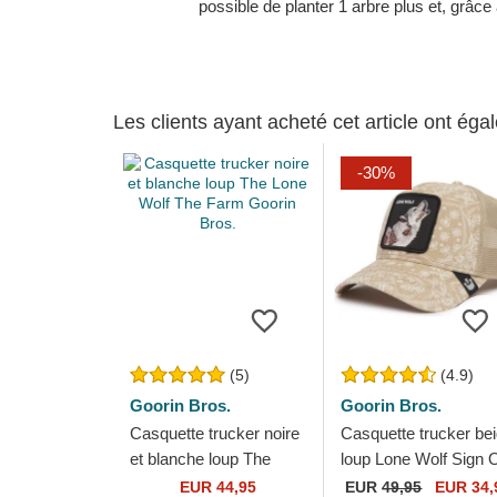
possible de planter 1 arbre plus et, grâce
Les clients ayant acheté cet article ont ég
-30%
(5)
(4.9)
Goorin Bros.
Goorin Bros.
Casquette trucker noire
Casquette trucker be
et blanche loup The
loup Lone Wolf Sign 
Lone Wolf The Farm
The Times The Farm
EUR 44,95
EUR
49,95
EUR 34,