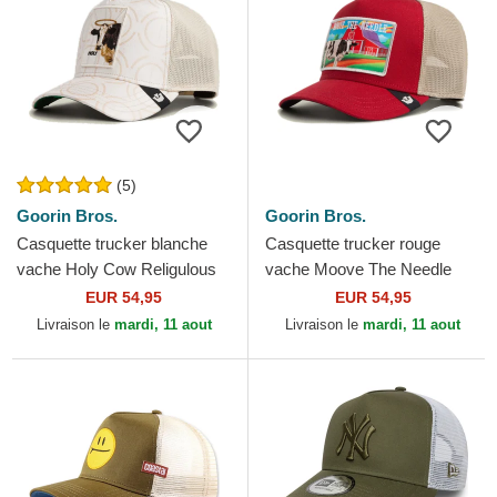
(5)
Goorin Bros.
Goorin Bros.
Casquette trucker blanche
Casquette trucker rouge
vache Holy Cow Religulous
vache Moove The Needle
The Farm Goorin Bros.
Greener Grass The Farm
EUR 54,95
EUR 54,95
Goorin Bros.
Livraison le
mardi, 11 aout
Livraison le
mardi, 11 aout