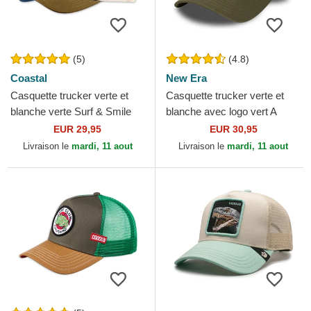
(5)
(4.8)
Coastal
New Era
Casquette trucker verte et
Casquette trucker verte et
blanche verte Surf & Smile
blanche avec logo vert A
HFT Coastal
Frame League Essential New
EUR 29,95
EUR 30,95
York Yankees MLB...
Livraison le
mardi, 11 aout
Livraison le
mardi, 11 aout