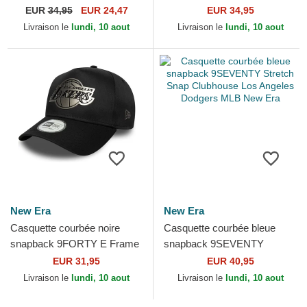
Star Game 9FORTY Stretch
Stretch Snap Stated Boston
EUR
34,95
EUR 24,47
EUR 34,95
Snap Fan Pack MLB...
Bruins NHL New Era
Livraison le
lundi, 10 aout
Livraison le
lundi, 10 aout
New Era
New Era
Casquette courbée noire
Casquette courbée bleue
snapback 9FORTY E Frame
snapback 9SEVENTY
Metallic Los Angeles Lakers
Stretch Snap Clubhouse Los
EUR 31,95
EUR 40,95
NBA New Era
Angeles Dodgers MLB New
Livraison le
lundi, 10 aout
Livraison le
lundi, 10 aout
Era