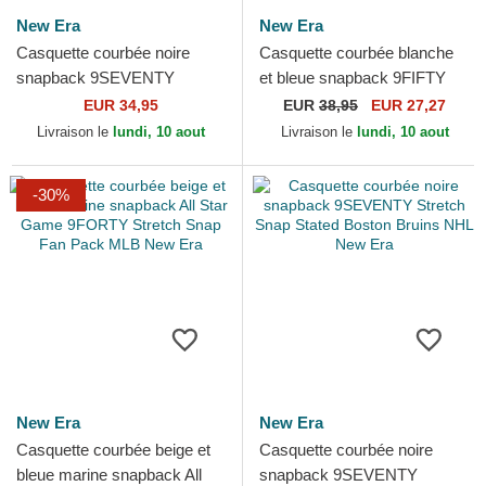
New Era
New Era
Casquette courbée noire
Casquette courbée blanche
snapback 9SEVENTY
et bleue snapback 9FIFTY
Stretch Snap Stated Los
Stretch Snap Flawless
EUR 34,95
EUR
38,95
EUR 27,27
Angeles Kings NHL New Era
French Rugby Federation...
Livraison le
lundi, 10 aout
Livraison le
lundi, 10 aout
-30%
New Era
New Era
Casquette courbée beige et
Casquette courbée noire
bleue marine snapback All
snapback 9SEVENTY