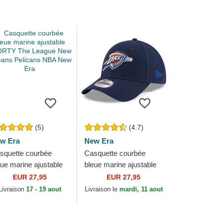
(5)
(4.7)
w Era
New Era
squette courbée
Casquette courbée
eue marine ajustable
bleue marine ajustable
ORTY The League
9FORTY The League
EUR 27,95
EUR 27,95
w Orleans Pelicans
Oklahoma City Thunder
Livraison
17 - 19 aout
Livraison le
mardi, 11 aout
A New Era
NBA New Era