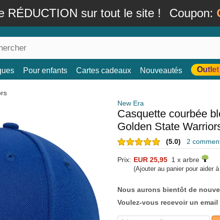
e RÉDUCTION sur tout le site !
Coupon:
Outlet
ques
Pour enfants
Cartes cadeaux
Nouveautés
ors
New Era
Casquette courbée b
Golden State Warrio
(5.0)
2 commenta
Prix:
EUR 25,95
1 x arbre
(Ajouter au panier pour aider 
Nous aurons bientôt de nouve
Voulez-vous recevoir un email 