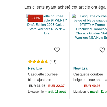
Les clients ayant acheté cet article ont ég
-30%
(4.3)
New Era
New Era
Casquette courbée
Casquette courbée
bleue ajustable
beige et bleue snapb
9TWENTY Draft Edition
9FIFTY A Frame
EUR
31,95
EUR 22,37
EUR 40,95
2023 Golden State
Precurved Hardwood
Livraison le
mardi, 11 aout
Livraison le
mardi, 11 a
Warriors NBA New Era
Classics Golden State