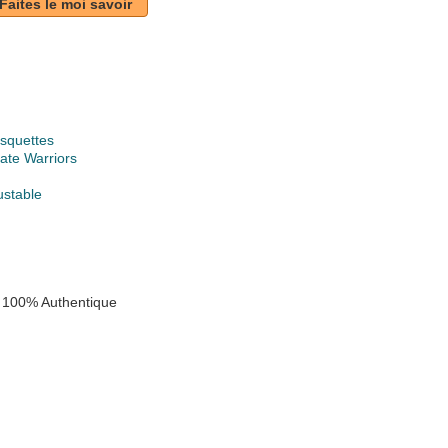
Faites le moi savoir
squettes
ate Warriors
ustable
 100% Authentique