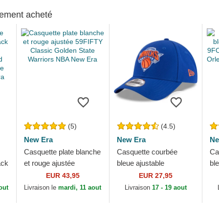
alement acheté
(5)
(4.5)
New Era
New Era
Ne
Casquette plate blanche
Casquette courbée
Ca
ack
et rouge ajustée
bleue ajustable
bl
59FIFTY Classic
9FORTY The League
9F
EUR 43,95
EUR 27,95
Golden State Warriors
New York Knicks NBA
Ne
out
Livraison le
mardi, 11 aout
Livraison
17 - 19 aout
...
NBA New Era
New Era
NB