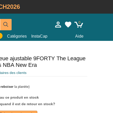
CH2026
0
Catégories
InstaCap
Aide
leue ajustable 9FORTY The League
rs NBA New Era
ires des clients
à
reboiser
la planète)
au ce produit en stock
quand il est de retour en stock?