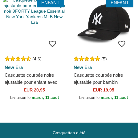
ENFANT
ENFANT
(4.6)
(5)
New Era
New Era
Casquette courbée noire
Casquette courbée noire
ajustable pour enfant avec
ajustable pour bambin
logo noir 9FORTY League
9FORTY League Essential
EUR 20,95
EUR 19,95
Essential New York...
New York Yankees MLB New
Livraison le
mardi, 11 aout
Livraison le
mardi, 11 aout
Era
Casquettes d'été