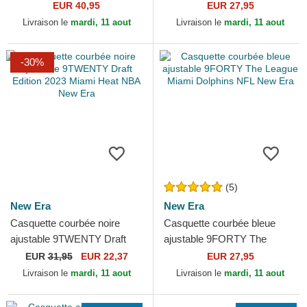
Marlins MLB New Era
League Miami Heat NBA
EUR 40,95
EUR 27,95
New Era
Livraison le
mardi, 11 aout
Livraison le
mardi, 11 aout
-30%
(5)
New Era
New Era
Casquette courbée noire
Casquette courbée bleue
ajustable 9TWENTY Draft
ajustable 9FORTY The
Edition 2023 Miami Heat NBA
League Miami Dolphins NFL
EUR
31,95
EUR 22,37
EUR 27,95
New Era
New Era
Livraison le
mardi, 11 aout
Livraison le
mardi, 11 aout