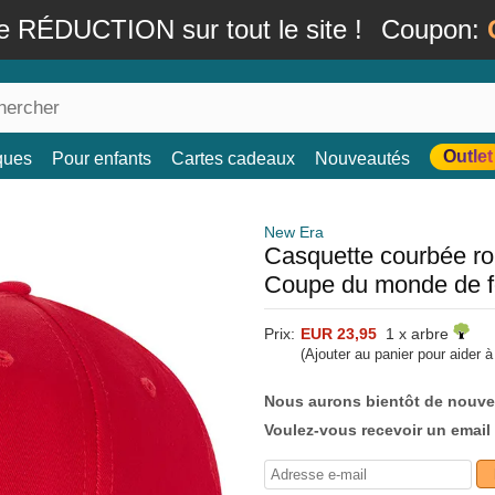
e RÉDUCTION sur tout le site !
Coupon:
Outlet
ques
Pour enfants
Cartes cadeaux
Nouveautés
New Era
Casquette courbée r
Coupe du monde de f
Prix:
EUR 23,95
1 x arbre
(Ajouter au panier pour aider 
Nous aurons bientôt de nouve
Voulez-vous recevoir un email 