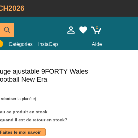
CH2026
0
Catégories
InstaCap
Aide
ouge ajustable 9FORTY Wales
ootball New Era
à
reboiser
la planète)
au ce produit en stock
quand il est de retour en stock?
Faites le moi savoir