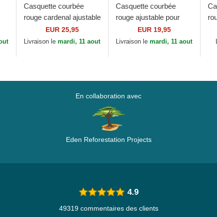
Casquette courbée
Casquette courbée
Ca
rouge cardenal ajustable
rouge ajustable pour
ro
ogo
9FORTY Essential New
enfant 9FORTY
9F
EUR 25,95
EUR 19,95
York Yankees MLB
Essential New York
Ci
out
Livraison le
mardi, 11 aout
Livraison le
mardi, 11 aout
New Era
Yankees MLB New Era
Ne
En collaboration avec
Eden Reforestation Projects
4.9
49319 commentaires des clients