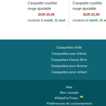
Casquette courbée
Casquette courbée
rouge ajustable
rouge ajustable
9FORTY Essential New
9FORTY Flawless L
EUR 25,95
EUR 22,95
York Yankees MLB
New York Yankees
Livraison le
mardi, 11 aout
Livraison le
mardi, 11 a
New Era
MLB New Era
Casquettes d'été
Casquettes pas chères
Casquettes Goorin Bros
Casquettes pour femme
Casquettes pour enfant
Aide
Mon compte
#StyleForTrees
Préférences de consentement