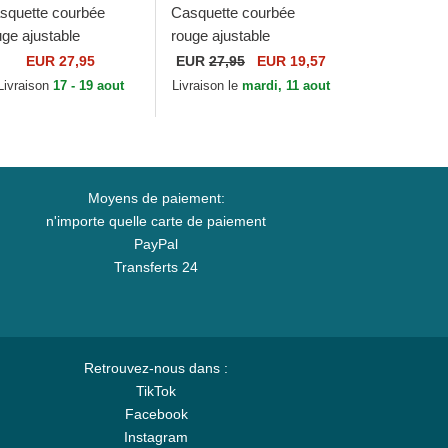
squette courbée
Casquette courbée
uge ajustable
rouge ajustable
ORTY The League
9FORTY The League
EUR 27,95
EUR
27,95
EUR 19,57
ncinnati Reds MLB
Kansas City Chiefs NFL
Livraison
17 - 19 aout
Livraison le
mardi, 11 aout
w Era
New Era
Moyens de paiement:
n'importe quelle carte de paiement
PayPal
Transferts 24
Retrouvez-nous dans :
TikTok
Facebook
Instagram