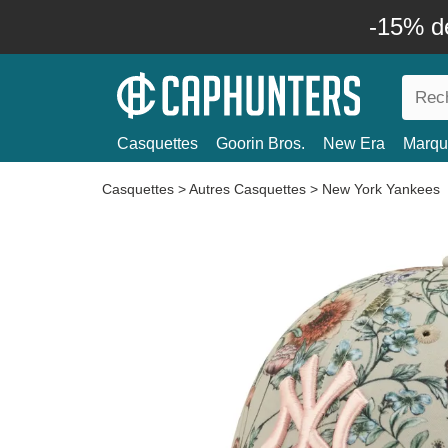
-15% d
Casquettes
Goorin Bros.
New Era
Marqu
Casquettes
>
Autres Casquettes
>
New York Yankees