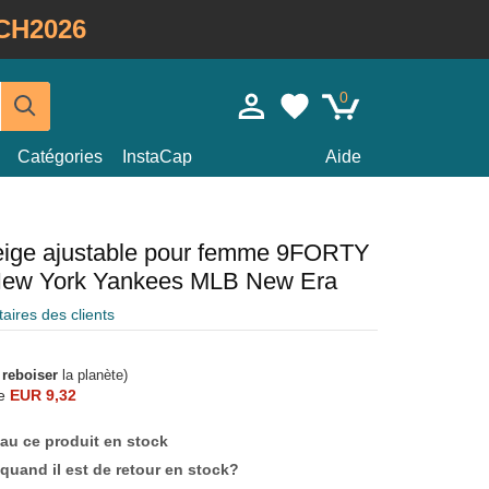
CH2026
0
Catégories
InstaCap
Aide
eige ajustable pour femme 9FORTY
l New York Yankees MLB New Era
ires des clients
à
reboiser
la planète)
e
EUR 9,32
au ce produit en stock
quand il est de retour en stock?