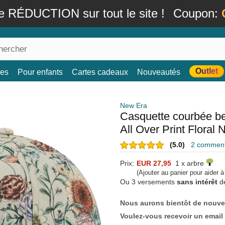
e RÉDUCTION sur tout le site !
Coupon:
Outlet
es
Pour enfants
Cartes cadeaux
Nouveautés
New Era
Casquette courbée b
All Over Print Flora
(5.0)
2 commenta
Prix:
EUR 27,95
1 x arbre
(Ajouter au panier pour aider 
Ou 3 versements
sans intérêt
d
Nous aurons bientôt de nouve
Voulez-vous recevoir un email 