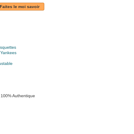
Faites le moi savoir
squettes
 Yankees
ustable
 100% Authentique