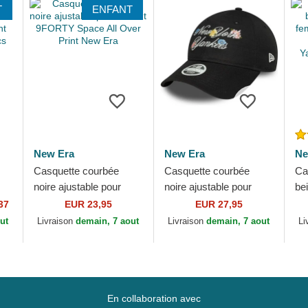
T
ENFANT
New Era
New Era
Ne
Casquette courbée
Casquette courbée
Ca
noire ajustable pour
noire ajustable pour
be
ver
enfant 9FORTY Space
femme 9FORTY Floral
fe
37
EUR 23,95
EUR 27,95
All Over Print New Era
Script New York
Le
ut
Livraison
demain, 7 aout
Livraison
demain, 7 aout
Li
Yankees MLB New Era
Yo
Ne
En collaboration avec