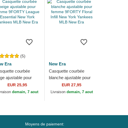
(5)
w Era
New Era
squette courbée
Casquette courbée
ige ajustable pour
blanche ajustable pour
mme 9FORTY
femme 9FORTY Floral
EUR 25,95
EUR 27,95
ague Essential New
Infill New York Yankees
vraison
demain, 7 aout
Livraison
demain, 7 aout
rk Yankees MLB
MLB New Era
w Era
Moyens de paiement: