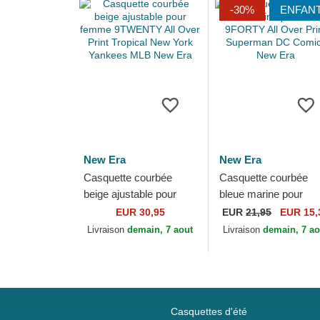
-30%
ENFAN
New Era
New Era
Casquette courbée
Casquette courbée
beige ajustable pour
bleue marine pour
femme 9TWENTY All
enfant 9FORTY All O
EUR 30,95
EUR
21,95
EUR 15,
Over Print Tropical New
Print Superman DC
Livraison
demain, 7 aout
Livraison
demain, 7 ao
York Yankees MLB...
Comics New Era
Casquettes d'été