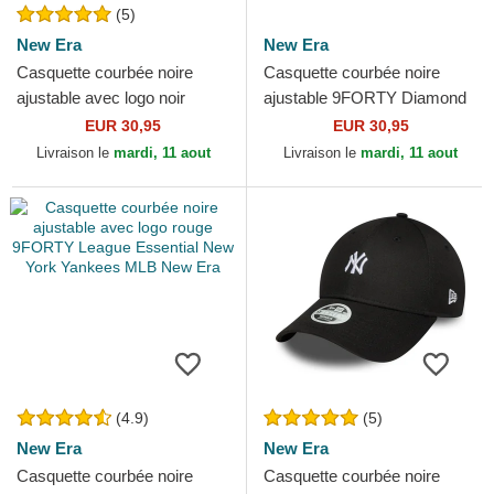
(5)
New Era
New Era
Casquette courbée noire
Casquette courbée noire
ajustable avec logo noir
ajustable 9FORTY Diamond
9FORTY Diamond Era New
Era New York Yankees MLB
EUR 30,95
EUR 30,95
York Yankees MLB New Era
New Era
Livraison le
mardi, 11 aout
Livraison le
mardi, 11 aout
(4.9)
(5)
New Era
New Era
Casquette courbée noire
Casquette courbée noire