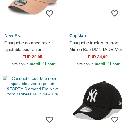
New Era
Capslab
Casquette courbée rose
Casquette trucker marron
ajustable pour enfant
Minion Bob DM1 TADB Moi,
9FORTY Face Patrick Étoile
moche et méchant Capslab
EUR 20,95
EUR 34,90
mer Bob l'éponge New Era
Livraison le
mardi, 11 aout
Livraison le
mardi, 11 aout