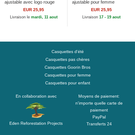
ajustable avec logo rouge
ajustable pour femme
9FORTY League Essential
9FORTY Mini Logo New York
EUR 25,95
EUR 25,95
New York Yankees MLB...
Yankees MLB New Era
Livraison le
mardi, 11 aout
Livraison
17 - 19 aout
Casquettes d'été
Casquettes pas chères
Casquettes Goorin Bros
Casquettes pour femme
Casquettes pour enfant
En collaboration avec
Moyens de paiement:
n'importe quelle carte de
paiement
PayPal
Eden Reforestation Projects
Transferts 24