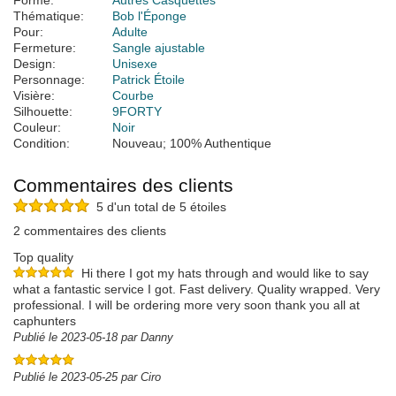
Forme:
Autres Casquettes
Thématique:
Bob l'Éponge
Pour:
Adulte
Fermeture:
Sangle ajustable
Design:
Unisexe
Personnage:
Patrick Étoile
Visière:
Courbe
Silhouette:
9FORTY
Couleur:
Noir
Condition:
Nouveau; 100% Authentique
Commentaires des clients
5 d'un total de 5 étoiles
2 commentaires des clients
Top quality
Hi there I got my hats through and would like to say
what a fantastic service I got. Fast delivery. Quality wrapped. Very
professional. I will be ordering more very soon thank you all at
caphunters
Publié le 2023-05-18 par Danny
Publié le 2023-05-25 par Ciro