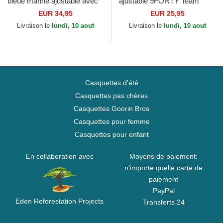
bleue marine ajustable avec
ajustable 9FORTY Team
logo bleu marine 9FORTY
Logo Stade Toulousain Top 14
EUR 34,95
EUR 25,95
World Series New...
New Era
Livraison le
lundi, 10 aout
Livraison le
lundi, 10 aout
Casquettes d'été
Casquettes pas chères
Casquettes Goorin Bros
Casquettes pour femme
Casquettes pour enfant
En collaboration avec
Moyens de paiement:
n'importe quelle carte de
paiement
PayPal
Eden Reforestation Projects
Transferts 24