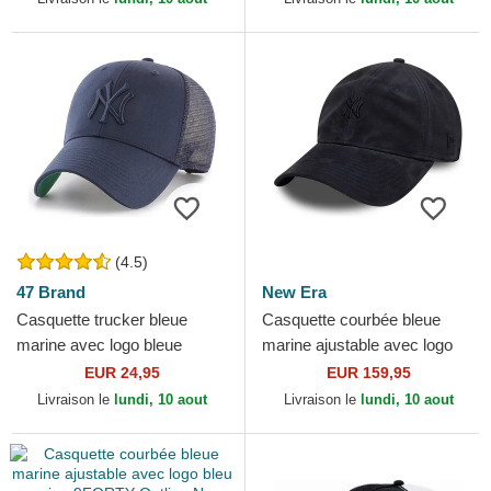
(4.5)
47 Brand
New Era
Casquette trucker bleue
Casquette courbée bleue
marine avec logo bleue
marine ajustable avec logo
marine New York Yankees
bleu marine 9TWENTY
EUR 24,95
EUR 159,95
MLB MVP Branson 47 Brand
Suede New York Yankees
Livraison le
lundi, 10 aout
Livraison le
lundi, 10 aout
MLB...