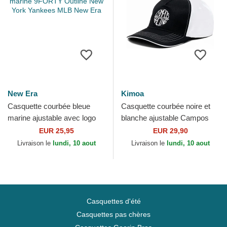
New Era
Kimoa
Casquette courbée bleue
Casquette courbée noire et
marine ajustable avec logo
blanche ajustable Campos
bleu marine 9FORTY Outline
Racing 1998 Kimoa
EUR 25,95
EUR 29,90
New York Yankees...
Livraison le
lundi, 10 aout
Livraison le
lundi, 10 aout
Casquettes d'été
Casquettes pas chères