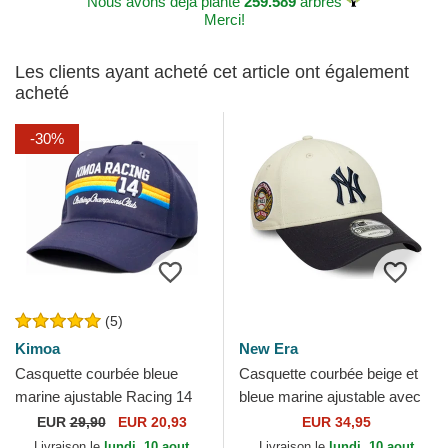
Nous avons déjà planté
259.589
arbres
Merci!
Les clients ayant acheté cet article ont également
acheté
-30%
(5)
Kimoa
New Era
Casquette courbée bleue
Casquette courbée beige et
marine ajustable Racing 14
bleue marine ajustable avec
Kimoa
logo bleu marine 9FORTY
EUR
29,90
EUR 20,93
EUR 34,95
World Series New...
Livraison le
lundi, 10 aout
Livraison le
lundi, 10 aout