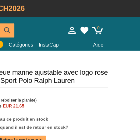
CH2026
0
Catégories
InstaCap
Aide
eue marine ajustable avec logo rose
 Sport Polo Ralph Lauren
à
reboiser
la planète)
e
EUR 21,65
au ce produit en stock
quand il est de retour en stock?
Faites le moi savoir