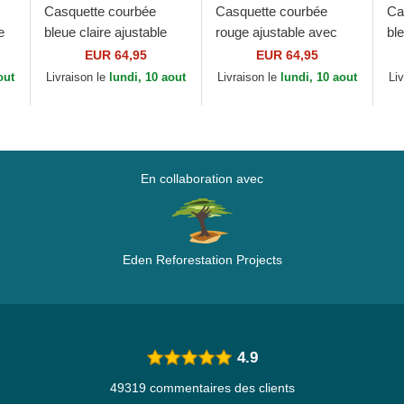
Casquette courbée
Casquette courbée
Ca
e
bleue claire ajustable
rouge ajustable avec
bl
on
avec logo rose Cotton
logo bleu Cotton Chino
lo
EUR 64,95
EUR 64,95
Chino Classic Sport
Classic Sport Polo
Cl
out
Livraison le
lundi, 10 aout
Livraison le
lundi, 10 aout
Li
Polo Ralph Lauren
Ralph Lauren
Ra
En collaboration avec
Eden Reforestation Projects
4.9
49319 commentaires des clients