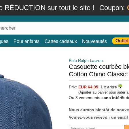
e RÉDUCTION sur tout le site !
Coupon:
Outlet
ques
Pour enfants
Cartes cadeaux
Nouveautés
Polo Ralph Lauren
Casquette courbée bl
Cotton Chino Classic
Prix:
EUR 64,95
1 x arbre
(Ajouter au panier pour aider 
Ou 3 versements
sans intérêt
d
Nous aurons bientôt de nouve
Voulez-vous recevoir un email 