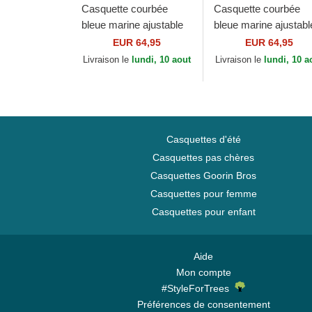
Casquette courbée
Casquette courbée
bleue marine ajustable
bleue marine ajustabl
avec logo beige Cotton
avec logo rouge Cott
EUR 64,95
EUR 64,95
Chino Classic Sport
Chino Classic Sport
Livraison le
lundi, 10 aout
Livraison le
lundi, 10 a
Polo Ralph...
Polo Ralph...
Casquettes d'été
Casquettes pas chères
Casquettes Goorin Bros
Casquettes pour femme
Casquettes pour enfant
Aide
Mon compte
#StyleForTrees
Préférences de consentement