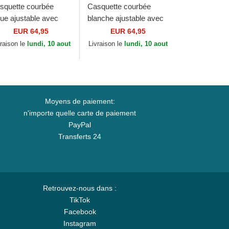
squette courbée
Casquette courbée
eue ajustable avec
blanche ajustable avec
go vert Cotton Chino
logo bleu Cotton Chino
EUR 64,95
EUR 64,95
assic Sport Polo
Classic Sport Polo
vraison le
lundi, 10 aout
Livraison le
lundi, 10 aout
lph Lauren
Ralph Lauren
Moyens de paiement:
n'importe quelle carte de paiement
PayPal
Transferts 24
Retrouvez-nous dans :
TikTok
Facebook
Instagram