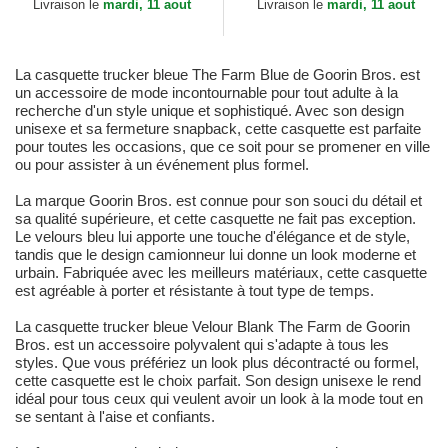
Velour Metallic New York...
Livraison le
mardi, 11 aout
Livraison le
mardi, 11 aout
La casquette trucker bleue The Farm Blue de Goorin Bros. est
un accessoire de mode incontournable pour tout adulte à la
recherche d'un style unique et sophistiqué. Avec son design
unisexe et sa fermeture snapback, cette casquette est parfaite
pour toutes les occasions, que ce soit pour se promener en ville
ou pour assister à un événement plus formel.
La marque Goorin Bros. est connue pour son souci du détail et
sa qualité supérieure, et cette casquette ne fait pas exception.
Le velours bleu lui apporte une touche d'élégance et de style,
tandis que le design camionneur lui donne un look moderne et
urbain. Fabriquée avec les meilleurs matériaux, cette casquette
est agréable à porter et résistante à tout type de temps.
La casquette trucker bleue Velour Blank The Farm de Goorin
Bros. est un accessoire polyvalent qui s'adapte à tous les
styles. Que vous préfériez un look plus décontracté ou formel,
cette casquette est le choix parfait. Son design unisexe le rend
idéal pour tous ceux qui veulent avoir un look à la mode tout en
se sentant à l'aise et confiants.