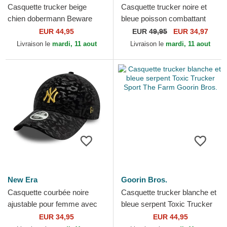
Casquette trucker beige
Casquette trucker noire et
chien dobermann Beware
bleue poisson combattant
Doberman Velour The Farm
siamois Fighter The Farm
EUR 44,95
EUR
49,95
EUR 34,97
Goorin Bros.
Premium Goorin Bros.
Livraison le
mardi, 11 aout
Livraison le
mardi, 11 aout
New Era
Goorin Bros.
Casquette courbée noire
Casquette trucker blanche et
ajustable pour femme avec
bleue serpent Toxic Trucker
logo jaune 9FORTY Lion
Sport The Farm Goorin Bros.
EUR 34,95
EUR 44,95